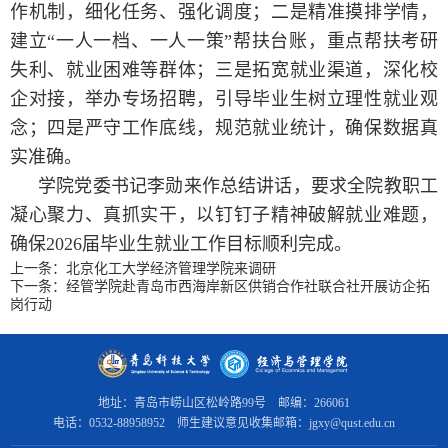
作机制，细化任务、强化调度；二是精准摸排学情，
建立“一人一档、一人一策”帮扶台账，重点帮扶考研
失利、就业困难等群体；三是拓宽就业渠道，深化校
企对接，举办专场招聘，引导毕业生树立理性就业观
念；四是严守工作底线，规范就业统计，确保数据真
实准确。
学院党委书记李勋来作总结讲话，要求全院教职工
凝心聚力、真抓实干，以钉钉子精神破解就业难题，
确保2026届毕业生就业工作目标顺利完成。
上一条：
北京化工大学经济管理学院来调研
下一条：
经管学院赴青岛市西海岸新区供销合作社联合社开展访企拓
岗行动
地址：青岛市崂山区松岭路99号 邮编：266061
电话：0532-88958952 师生建议意见收集邮箱：jgxy@qust.edu.cn