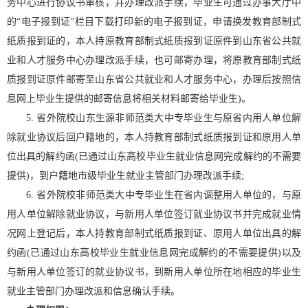
务中心进行协议书审核，并办理改派手续，毕业生可通过办事大厅中
的“电子报到证”栏目下载打印新的电子报到证，申请换发教育部制式
纸质报到证的，本人持原教育部制式纸质报到证原件到山东省公共就
业和人才服务中心办理改派手续，也可邮寄办理，将原教育部制式纸
质报到证原件邮寄至山东省公共就业和人才服务中心，办理后按照信
息网上毕业生提供的邮寄信息将相关材料邮寄给毕业生)。
5. 省外院校山东生源非师范类大中专毕业生与原省内用人单位解
除就业协议后回户籍地的，本人持教育部制式纸质报到证和原用人单
位出具的解约函(已通过山东高校毕业生就业信息网完成解约的不需要
提供)，到户籍地市级毕业生就业主管部门办理改派手续;
6. 省外院校非师范类大中专毕业生在省内调整用人单位的，与原
用人单位解除就业协议，与新用人单位签订就业协议书并完成就业情
况网上登记后，本人持教育部制式纸质报到证、原用人单位出具的解
约函(已通过山东高校毕业生就业信息网完成解约的不需要提供)以及
与新用人单位签订的就业协议书，到新用人单位所在地相应的毕业生
就业主管部门办理改派和信息确认手续。