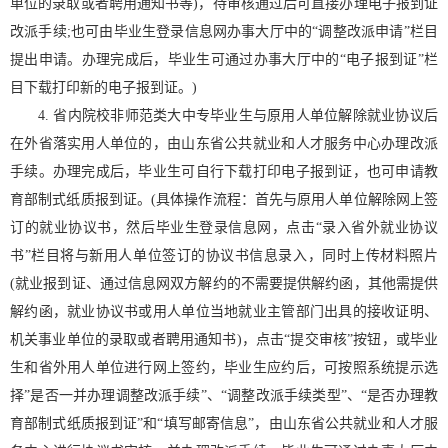
单位的录取或者聘用通知书等)，待审核通过后可直接办理电子报到证
改派手续;也可由毕业生登录信息网办事大厅中的“调整改派申请”栏目
提出申请。办理完成后，毕业生可通过办事大厅中的“电子报到证”栏
目下载打印新的电子报到证。)
4. 省内院校非师范类大中专毕业生与原用人单位解除就业协议后
在外省落实用人单位的，由山东省公共就业和人才服务中心办理改派
手续。办理完成后，毕业生可自行下载打印电子报到证，也可申请教
育部制式纸质报到证。(具体操作流程：首先与原用人单位解除网上签
订的就业协议书，然后毕业生登录信息网，点击“录入省外就业协议
书”栏目将与新用人单位签订的协议书信息录入，同时上传材料照片
(就业报到证、通过信息网双方解约的不需要提供解约函，其他需提供
解约函，就业协议书或用人单位当地就业主管部门出具的接收证明、
机关事业单位的录取或者聘用通知书)，点击“提交审核”按钮，或毕业
生和省外用人单位进行网上签约，毕业生应约后，可按照系统提示选
择”是否一并办理调整改派手续”、“调整改派手续类型”、“是否办理教
育部制式纸质报到证”和“填写邮寄信息”，由山东省公共就业和人才服