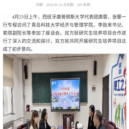
日期：2024-04-24
点击数：
269
来源：
4
月
23
日上午
，西班牙康普
顿斯
大学代表团
唐蓉、张藜
一
行专程访问了青岛科技大学经济与管理学院，
李勋来书记、
索琪副院长等参加了座谈会。
双方就研究生培养项目合作进
行了深入的交流和探讨
，
双方就共同开展研究生培养项目达
成了初步意向。