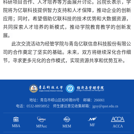
科研项目合作、人才培养等方面展开讨论。
吕院长表示，
学
院
将为亿联科技提供智力支持和人才保障，
推动企业的创新
应用；同时，希望借助亿联科技的技术优势和大数据资源，
共同探索人才培养的新模式，推动学院教育教学的创新发
展。
此次交流活动为经管学院与青岛亿联信息科技股份有限公
司的合作奠定了坚实的基础。
未来，双方将继续深化合作
细
节
，寻求更多元化
的合作模式，
实现资源共享和优势互补。
地址：青岛市崂山区松岭路99号 邮编：266061
电话：0532-88958952 师生建议意见收集邮箱：jgxy@qust.edu.cn
MF
MBA
MPAcc
ACCA
MEM