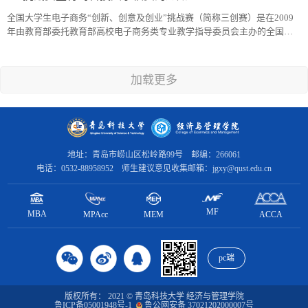
全国大学生电子商务“创新、创意及创业”挑战赛（简称三创赛）是在2009
年由教育部委托教育部高校电子商务类专业教学指导委员会主办的全国性
在校大学生学科性竞赛。根据教育部、财政部（教高函〔2010〕13号）文
件精神，三创赛是激发大学生兴趣与潜能，培养大学生创新意识、创意思
维、创业能力以及团队协同实战精神的比赛。大赛的目的是强化创新意
加载更多
识、引导创意思维、锻炼创业能力、倡导团队精神。大赛的价值是促进教
学，促进实践...
地址：青岛市崂山区松岭路99号 邮编：266061
电话：0532-88958952 师生建议意见收集邮箱：jgxy@qust.edu.cn
MF
MBA
MPAcc
ACCA
MEM
pc端
版权所有： 2021 © 青岛科技大学 经济与管理学院
鲁ICP备05001948号-1
鲁公网安备 37021202000007号