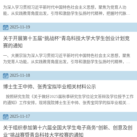
为深入学习贯彻习近平新时代中国特色社会主义思想，聚焦为党育人功
能，从实践教育角度出发，引导和激励学生弘扬时代精神，把握时代脉
搏，通过开展广泛的社会实践、深刻的社会观察，不断增强对国情社情的
了解，将所学知识与经济社会发展紧密结合，提高创新、创意、创造、创
2025-11-19
业的意识和能力，提升社会化能力，学院决定举行第十五届“挑战杯”大学生
创业计划竞赛，并推荐优秀作品参加校赛、省赛、国赛。现将青岛科技大
关于开展第十五届“挑战杯”青岛科技大学大学生创业计划竞
学经管学院“...
赛的通知
一、大赛宗旨为深入学习贯彻习近平新时代中国特色社会主义思想，聚焦
为党育人功能，从实践教育角度出发，引导和激励学生弘扬时代精神，把
握时代脉搏，通过开展广泛的社会实践、深刻的社会观察，不断增强对国
情社情的了解，将所学知识与经济社会发展紧密结合，提高创新、创意、
2025-11-18
创造、创业的意识和能力，提升社会化能力，学校决定举行第十五届“挑战
杯”大学生创业计划竞赛，并推荐优秀作品参加省赛、国赛。二、大赛介绍
博士生王中帅、张秀宝拟毕业相关材料公示
详见：第...
按照研究生院《关于做好2025届秋季研究生学位论文答辩及学位授予工作
的通知》工作安排，现将我院博士生王中帅、张秀宝同学的拟毕业相关材
料（见附件）进行公示
2025-11-17
关于组织参加第十六届全国大学生电子商务“创新、创意及创
业”挑战赛暨青岛科技大学校赛的通知