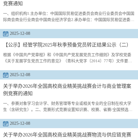
竞赛通知
一、组织机构1.主办单位：中国国际贸易促进委员会商业行业委员会中国国
际商会商业行业商会中国商业经济学会2.承办单位：中国国际贸易促进委员
会商业行业委员会3.协办单位：全国现代服务业职业教育集团、《商展经
济》4.山东赛区承办单位：中国贸促会商业行业委员会教育培训部山东办事
2025-12-08
处山东赛区支持单位：山东致承教育科技有限公司二、参赛对象学习旅游
管理、酒店管理、会展管理和文化产业管理及相关专业在校大学生。三、
【公示】经管学院2025年秋季预备党员转正结果公示（二）
竞赛组...
根据《中国共产党章程》和《中国共产党发展党员工作细则》及学校党委
《关于发展学生党员工作的意见》（青科大党字〔2014〕77号）文件要
求，经管学院研究生第二党支部于2025年12月2日召开预备党员转正大会讨
论李自豪同志的转正问题，同意上述同志按期转为中共正式党员，现将其
2025-12-08
情况予以公示。公示期为2025年12月8日至2025年12月12日。如有异议，
请于公示期内到经管学院党委反映。经管学院党委：联系电话：0532-
关于举办2026年全国高校商业精英挑战赛会计与商业管理案
88958982办公地点：...
例竞赛的通知
一、参赛对象学习会计学、财务管理等专业或相关专业的全日制在校大学
生（含研究生）。二、竞赛形式竞赛设置知识赛、校赛、省赛/全国预选
赛、全国总决赛、内地与港澳地区竞赛五个阶段，分别由赛区组委会和竞
赛执委会组织进行，其中：（一）知识赛：个人赛形式，采用网上答题的
2025-12-08
方式，由各参赛院校组织进行，成绩合格（60分及以上）者获资格组队参
赛，主要考核管理会计与财务管理方面的专业知识。（二）校赛：团体赛
关于举办2026年全国高校商业精英挑战赛物流与供应链竞赛