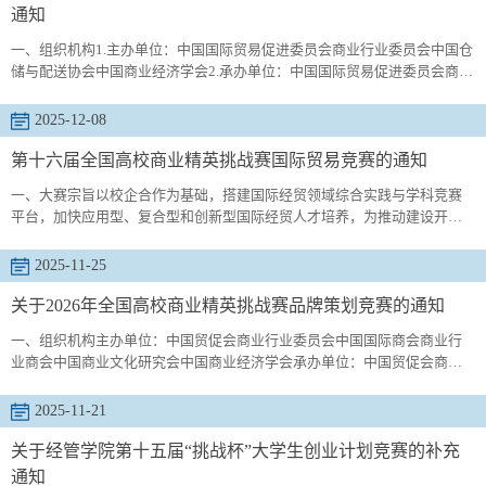
形式，由知识赛...
通知
一、组织机构1.主办单位：中国国际贸易促进委员会商业行业委员会中国仓
储与配送协会中国商业经济学会2.承办单位：中国国际贸易促进委员会商业
行业委员会中国仓储与配送协会培训部3.协办单位：全国现代服务业职业教
育集团二、参赛对象学习工商管理、物流管理、供应链管理、物流工程、
2025-12-08
电子商务、邮政与快递类等专业（方向）或相关专业（方向）的本科及高
职高专在校学生。三、竞赛组织物流与供应链竞赛执委会秘书处和评审委
第十六届全国高校商业精英挑战赛国际贸易竞赛的通知
员会四...
一、大赛宗旨以校企合作为基础，搭建国际经贸领域综合实践与学科竞赛
平台，加快应用型、复合型和创新型国际经贸人才培养，为推动建设开放
型世界经济、支持经济全球化提供人才支撑，同时促进产教融合与院校间
的交流合作。二、组织机构主办单位;青岛科技大学承办单位：经济与管理
2025-11-25
学院三、参赛对象（一）国贸类专业组别学习国际经济与贸易、国际贸易
实务、国际商务、商务英语等专业或相关专业的研究生院校、本科院校和
关于2026年全国高校商业精英挑战赛品牌策划竞赛的通知
高职院校学生...
一、组织机构主办单位：中国贸促会商业行业委员会中国国际商会商业行
业商会中国商业文化研究会中国商业经济学会承办单位：中国贸促会商业
行业委员会二、参赛对象全日制在校学生三、竞赛形式及规则本次竞赛基
于产学合作模式，采取团体赛形式（每个团队由3-5名选手和1-2名辅导教师
2025-11-21
组成，其中选手不可跨队/跨校组队，教师可同时指导多个团队但不可跨校
指导）， 参赛团队以“XXX品牌策划工作室”名义参赛（队伍及作品名称可
关于经管学院第十五届“挑战杯”大学生创业计划竞赛的补充
自拟，不...
通知