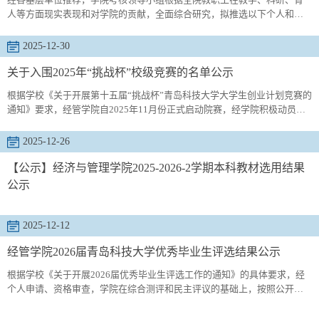
人等方面现实表现和对学院的贡献，全面综合研究，拟推选以下个人和集
体为考核优秀、校级先进工作者等荣誉称号，现予以公示：一、年度考核
优秀事业编：代同亮、付继航、李晓彤、刘伟、潘彤、任春莲、孙兰兰、
2025-12-30
孙小强、田露露、王嵩、王艳婷、王玉英、王裕瑾、于昊辰、张玉、赵新
华非事业编：蒋明慧。二、荣誉称号教育先锋号： 国际经济与贸易系教育
关于入围2025年“挑战杯”校级竞赛的名单公示
先锋： 任燕...
根据学校《关于开展第十五届“挑战杯”青岛科技大学大学生创业计划竞赛的
通知》要求，经管学院自2025年11月份正式启动院赛，经学院积极动员、
精心组织，涌现出大批优秀作品。近期，学院组织5名专家（其中1名院外
专家，4名院内专家）对参赛作品进行了评审。根据评审结果，现推荐以下
2025-12-26
作品参加学校第十五届“挑战杯”大学生创业计划竞赛校级决赛。现将推荐名
单予以公示。项目名称队长专业班级学号指导教师智防云盾普菲菲营销
【公示】经济与管理学院2025-2026-2学期本科教材选用结果
231231...
公示
2025-12-12
经管学院2026届青岛科技大学优秀毕业生评选结果公示
根据学校《关于开展2026届优秀毕业生评选工作的通知》的具体要求，经
个人申请、资格审查，学院在综合测评和民主评议的基础上，按照公开、
公正、择优的原则，按规定名额确定2026届优秀毕业生人员名单，现予以
公示，公示期3个工作日。公示时间：2025年12月12日-2025年12月16日。