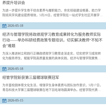
养提升培训会
为进一步提升学生骨干综合素养与履职能力，夯实班级建设根基，助力学
院班风学风建设提质增效，5月20日，经管学院在一站式学生社区开展学生
骨干能力素养提升培训会。本次培训邀请22级优秀学生骨干林昊、李兴
荣、吴嘉怡作为主讲人，围绕“从‘完成任务’到‘带好班级’”主题进行经验分
2026-05-18
享。辅导员吕欣哲主持培训，25级全体学生骨干参加。培训伊始，吕欣哲
结合学院班级日常管理实际，明确了学生骨干在班级建设中的重要角色定
经济与管理学院将政绩观学习教育成果转化为服务教师实际
位。他...
行动——举办科研经费政策专题培训，切实解决教师“不知不
会”难题
为深入推进树立和践行正确政绩观学习教育走深走实，切实把学习成效转
化为服务师生、赋能学院高质量发展的具体实践，经济与管理学院聚焦教
师科研经费使用中的“政策不熟悉、操作不规范、报销易出错”等突出痛点，
于5月12日下午在学院404会议室精心举办科研经费政策专题培训。学院行
2026-05-18
政副院长马艳莉担任主讲人，面向全院教师开展精准辅导、精准解惑，切
实为教师科研工作保驾护航。一、学思践悟显担当，把“教师急难愁盼”纳入
经管学院斩获第三届毽球联赛冠军
“办...
为丰富校园体育文化生活，增强学生身体素质与团队协作意识，5月17日，
青岛科技大学第三届毽球联赛在地下羽毛球场圆满举办。经管学院代表队
凭借过硬实力与默契配合，一路过关斩将，最终夺得本次比赛冠军。本次
比赛采用淘汰赛制，各学院参赛队伍两两对抗，实行三局两胜规则，直至
2026-05-15
决出最终名次。赛事过程紧张激烈，经管学院队员精神饱满、斗志昂扬。