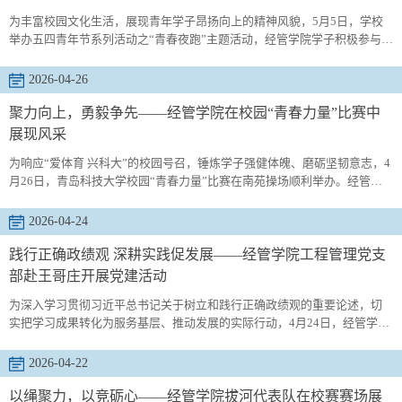
构、业务布局...
为丰富校园文化生活，展现青年学子昂扬向上的精神风貌，5月5日，学校
举办五四青年节系列活动之“青春夜跑”主题活动，经管学院学子积极参与，
以奔跑的姿态致敬五四精神，传递青春力量。夜幕降临，星光点点，经管
学院的同学们高举院旗，精神饱满地集结在操场。大家手持荧光道具，脸
2026-04-26
上洋溢着青春的笑容。随着一声令下，夜跑队伍有序出发，同学们并肩奔
跑，步伐轻快而坚定，在跑道上挥洒汗水，释放青春活力。奔跑途中，同
聚力向上，勇毅争先——经管学院在校园“青春力量”比赛中
学们相互...
展现风采
为响应“爱体育 兴科大”的校园号召，锤炼学子强健体魄、磨砺坚韧意志，4
月26日，青岛科技大学校园“青春力量”比赛在南苑操场顺利举办。经管学
院代表队积极参赛，最终斩获全校前六的优异成绩，在赛场上以昂扬风貌
展现了经管学子的青春活力与拼搏精神。本次“青春力量”比赛设置男生引体
2026-04-24
向上、女生仰卧起坐两大项目，既是对学子身体素质的考验，更是对意志
品质的淬炼。赛场上，经管队员们身姿矫健、斗志昂扬，以标准的动作、
践行正确政绩观 深耕实践促发展——经管学院工程管理党支
不...
部赴王哥庄开展党建活动
为深入学习贯彻习近平总书记关于树立和践行正确政绩观的重要论述，切
实把学习成果转化为服务基层、推动发展的实际行动，4月24日，经管学院
工程管理党支部组织全体党员赴青岛王哥庄党群服务中心、青岛晓阳春茶
博物馆及王哥庄大馒头非遗传承中心，开展“践行正确政绩观，实干担当促
2026-04-22
振兴”主题党建实践活动，在实地感悟中锤炼党性修养，在基层实践中明晰
政绩导向。活动中，全体教师首先来到王哥庄党群服务中心参观学习，认
以绳聚力，以竞砺心——经管学院拔河代表队在校赛赛场展