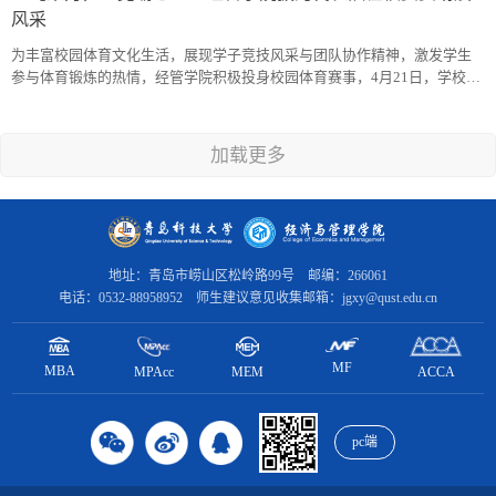
真了解当...
风采
为丰富校园体育文化生活，展现学子竞技风采与团队协作精神，激发学生
参与体育锻炼的热情，经管学院积极投身校园体育赛事，4月21日，学校拔
河比赛在南苑操场火热开赛,经管学院拔河代表队全力以赴、奋勇拼搏，在
赛场上展现出昂扬向上的精神风貌与强大的集体凝聚力。本次校拔河比赛
中，经管学院代表队沉着应战、稳扎稳打，在小组赛中与对手展开激烈角
加载更多
逐，随着裁判哨声响起，队员们紧握长绳、重心后倾、步伐稳固，齐心协
力向后发力...
地址：青岛市崂山区松岭路99号 邮编：266061
电话：0532-88958952 师生建议意见收集邮箱：jgxy@qust.edu.cn
MF
MBA
MPAcc
ACCA
MEM
pc端