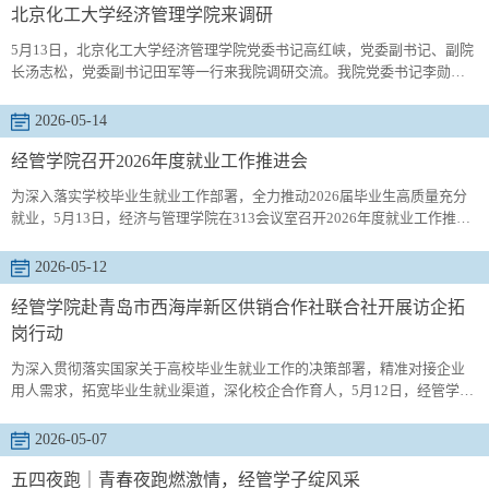
赛前，队员们利用课余时间刻苦训练，打磨接发球技巧，优化战术配合；
北京化工大学经济管理学院来调研
赛场上，大家...
5月13日，北京化工大学经济管理学院党委书记高红峡，党委副书记、副院
长汤志松，党委副书记田军等一行来我院调研交流。我院党委书记李勋
来、院长吕承超及相关负责人出席会议。李勋来代表学院对高红峡一行的
到来表示欢迎，简要介绍了学校的基本情况以及学院的发展历程、学科布
2026-05-14
局与办学特色，重点分享了党建引领、人才培养、师资队伍建设等方面的
工作成效。他希望以此次交流为契机，进一步加强两院沟通联系，搭建长
经管学院召开2026年度就业工作推进会
效合作平台，推...
为深入落实学校毕业生就业工作部署，全力推动2026届毕业生高质量充分
就业，5月13日，经济与管理学院在313会议室召开2026年度就业工作推进
会。学院领导班子、各系主任、毕业班辅导员参加会议。学院院长吕承超
传达学校2026届毕业生就业工作相关精神，总结学院前期就业工作进展，
2026-05-12
分析当前就业形势及工作短板，明确下一阶段核心任务。会议强调，就业
工作是民生工程，当前已进入春招冲刺关键期，全院需提高站位、凝聚合
经管学院赴青岛市西海岸新区供销合作社联合社开展访企拓
力，将就业工...
岗行动
为深入贯彻落实国家关于高校毕业生就业工作的决策部署，精准对接企业
用人需求，拓宽毕业生就业渠道，深化校企合作育人，5月12日，经管学院
党委书记李勋来一行赴青岛西海岸新区供销合作社联合社开展访企拓岗专
项行动。青岛西海岸新区供销合作社联合社党委委员逄向阳等人热情接待
2026-05-07
了走访团队，双方围绕人才培养、岗位供给、产学研融合等方面展开深入
交流，达成多项合作共识。逄向阳详细介绍了供销社的发展历程、组织架
五四夜跑｜青春夜跑燃激情，经管学子绽风采