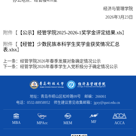
办公地点：经管楼
410室
经济与管理学院
202
6
年
3
月
23
日
附件【
【公示】经管学院2025-2026-1奖学金评定结果.xls
】
附件【
【经管】少数民族本科学生奖学金获奖情况汇总
表.xlsx
】
上一条：
经管学院2026年春季发展对象确定情况公示
下一条：
经管学院2026年春季学生入党积极分子确定情况公示
地址：青岛市崂山区松岭路99号 邮编：266061
电话：0532-88958952 师生建议意见收集邮箱：jgxy@qust.edu.cn
MF
MBA
MPAcc
ACCA
MEM