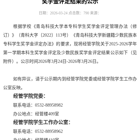
奖学金评定结果的公示
日期：2026-03-24
点击数：
790
来源：
根据学校《青岛科技大学本专科学生奖学金评定管理办法（修
订）》（青科大字〔
2022〕113号）
《青岛科技大学新疆籍少数民族本
专科学生奖学金评定办法》
的要求，现将经管学院关于
2025
-202
6
学年
第
一
学期本科生奖学金
评定及少数民族奖学金评定结果
公示如下（见
附件）
。
公示时间
202
6
年
3
月
24
日
-202
6
年
3
月
26
日。
如有异议，请于公示期内到经管学院党委或经管学院学生工作办
公室反映。
经管学院党委：
联系电话：
0532-88958982
办公地点：经管楼
409室
经管学院学生工作办公室：
联系电话：
0532-88958962