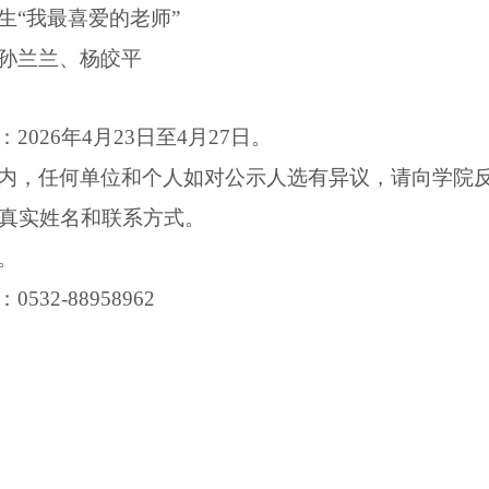
生
“我最喜爱的老师”
孙兰兰、杨皎平
：
2026年4月2
3
日至
4月2
7
日。
内，任何单位和个人如对公示
人选
有异议，请向学院
真实姓名和联系方式。
。
：
0532-88958962