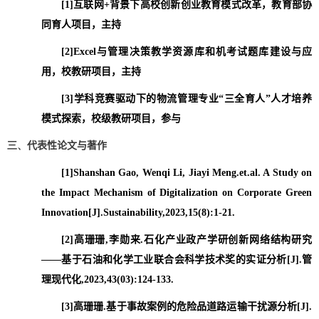
[1]
互联网
+
背景下高校创新创业教育模式改革，教育部协
同育人项目，主持
[2]Excel
与管理决策教学资源库和机考试题库建设与应
用，校教研项目，主持
[3]
学科竞赛驱动下的物流管理专业
“
三全育人
”
人才培养
模式探索，校级教研项目，参与
三、
代表性论文与著作
[1]Shanshan Gao, Wenqi Li, Jiayi Meng.et.al. A Study on
the Impact Mechanism of Digitalization on Corporate Green
Innovation[J].Sustainability,2023,15(8):1-21.
[2]
高珊珊
,
李勋来
.
石化产业政产学研创新网络结构研究
——
基于石油和化学工业联合会科学技术奖的实证分析
[J].
管
理现代化
,2023,43(03):124-133.
[3]
高珊珊
.
基于事故案例的危险品道路运输干扰源分析
[J].