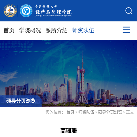
首页
学院概况
系所介绍
师资队伍
硕导分页浏览
您的位置：
首页
>
师资队伍
>
硕导分页浏览
> 正文
高珊珊