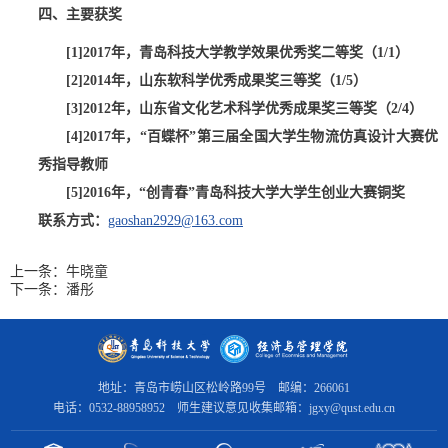
四、主要获奖
[1]2017
年，青岛科技大学教学效果优秀奖二等奖（
1/1
）
[2]2014
年，山东软科学优秀成果奖三等奖（
1/5
）
[3]2012
年，山东省文化艺术科学优秀成果奖三等奖（
2/4
）
[4]2017
年，
“
百蝶杯
”
第三届全国大学生物流仿真设计大赛优
秀指导教师
[5]2016
年，
“
创青春
”
青岛科技大学大学生创业大赛铜奖
联系方式：
gaoshan2929@163.com
上一条：
牛晓童
下一条：
潘彤
地址：青岛市崂山区松岭路99号 邮编：266061
电话：0532-88958952 师生建议意见收集邮箱：jgxy@qust.edu.cn