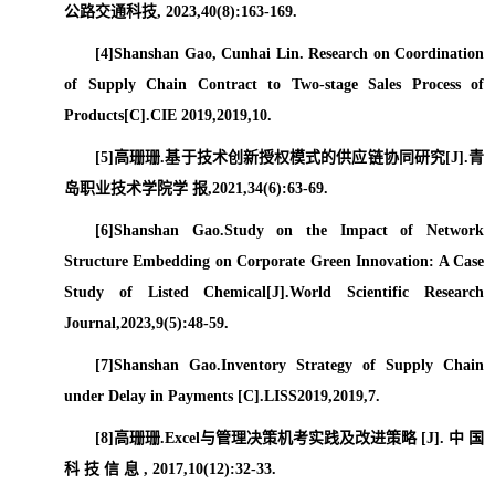
公路交通科技
, 2023,40(8):163-169.
[4]Shanshan Gao, Cunhai Lin. Research on Coordination
of Supply Chain Contract to Two-stage Sales Process of
Products[C].CIE 2019,2019,10.
[5]
高珊珊
.
基于技术创新授权模式的供应链协同研究
[J].
青
岛职业技术学院学 报
,2021,34(6):63-69.
[6]Shanshan Gao.Study on the Impact of Network
Structure Embedding on Corporate Green Innovation: A Case
Study of Listed Chemical[J].World Scientific Research
Journal,2023,9(5):48-59.
[7]Shanshan Gao.Inventory Strategy of Supply Chain
under Delay in Payments [C].LISS2019,2019,7.
[8]
高珊珊
.Excel
与管理决策机考实践及改进策略
[J].
中 国
科 技 信 息
, 2017,10(12):32-33.