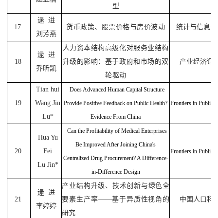
型
逯
进
17
货币政策、股票价格与房价波动
统计与信息论
刘芳燕
人力资本结构高级化对服务业结构
逯
进
18
升级的影响：基于政府和市场的双
产业经济评
乔昕凯
轮驱动
Tian hui
Does Advanced Human Capital Structure
19
Wang Jin
Provide Positive Feedback on Public Health?
Frontiers in Public 
Lu*
Evidence From China
Can the Profitability of Medical Enterprises
H
ua Yu
Be Improved After Joining China's
20
Fei
Frontiers in Public 
Centralized Drug Procurement? A Difference-
Lu Jin*
in-Difference Design
产业结构升级、技术创新与绿色全
逯
进
21
要素生产率——基于异质性视角的
中国人口科
李婷婷
研究