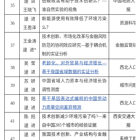
低碳政策有助于技术创新么？
—
中国地质大学
逯
进
35
准自然实验的视角
报
王晓飞
新能源使用有效降低了环境污染
逯
进
资源科学
36
么？
王恩泽
技术创新、市场化改革与金融风险
王金涛
防范的协同效应研究
—
基于耦合机
金融监管研
37
逯
进
*
制的实证分析
老龄化、对外贸易与经济增长
—
吴
莹
西北人口
38
基于我国省域数据的实证分析
逯
进
中国省域人力资本与经济增长协
苏
妍
城市问题
39
调性测度
逯
进
基于基因表达式编程的中国劳动
陈
阳
西北人口
40
力质量空间差异预测
逯
进
技术创新减少环境污染了吗
?—
来
西安交通大学
陈
阳
41
自中国
285
个城市的经验证据
报
逯
进
我国技术创新、产业结构与金融
逯
进
系统工程
42