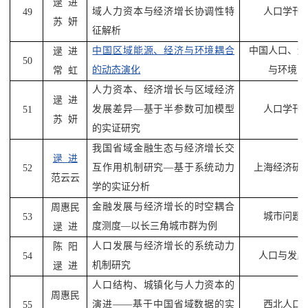
逯
进
域人力资本与经济增长协调性特
人口学刊
49
苏
妍
征解析
中国区域能源、经济与环境耦合
中国人口、资
逯
进
50
的动态演化
与环境
常
虹
人力资本、经济增长与区域经济
逯
进
发展差异
—
基于半参数可加模型
人口学刊
51
苏
妍
的实证研究
我国省域金融生态与经济增长交
逯
进
互作用机制研究
—
基于系统动力
上海经济研
52
范云云
学的实证分析
金融发展与经济增长的时空耦合
周惠民
城市问题
53
度测度
—
以长三角城市群为例
逯
进
人口发展与经济增长的系统动力
陈
阳
人口与发展
54
机制研究
逯
进
人口结构、城镇化与人力资本的
周惠民
演进
——
基于中国省域数据的实
西北人口
55