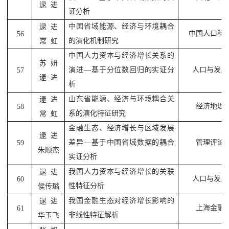
逯
进
证分析
中国省域能源、经济与环境耦合
逯
进
中国人口科
56
的演化机制研究
常
虹
中国人力资本与经济增长关系的
苏
妍
演进
—
基于分位数回归的实证分
人口与发展
57
逯
进
析
山东省能源、经济与环境耦合关
逯
进
经济地理
58
系的演化特征研究
常
虹
金融生态、经济增长与区域发展
逯
进
差异
—
基于中国省域数据的耦合
管理评论
59
朱顺杰
实证分析
我国人力资本与经济增长的关联
逯
进
人口与发展
60
性特征分析
侯传璐
我国金融生态对经济增长影响的
逯
进
上海金融
61
非线性特征解析
华玉飞