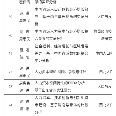
献的实证分析
翟倩倩
中国省域人口迁移的经济增长效
逯
进
应
—
基于内生增长视角的实证分
人口与发展
69
周惠民
析
中国省域人力资本与经济增长耦
数量经济技术
逯
进
70
合关系的实证分析
济研究
周惠民
社会福利、经济增长与区域发展
逯
进
差异
—
基于中国省域数据的耦合
中国人口科
71
陈
阳
实证分析
逯
进
人力资本理论
:
回顾、争议与评述
西北人口
72
周惠民
人力资本空间特性的
ESDA
分析
—
周惠民
人口与发展
73
基于山东省的实证研究
逯
进
人力资本、技术创新与创新型城
逯
进
市建设
—
基于济南与青岛的比较
西北人口
74
陈
阳
分析