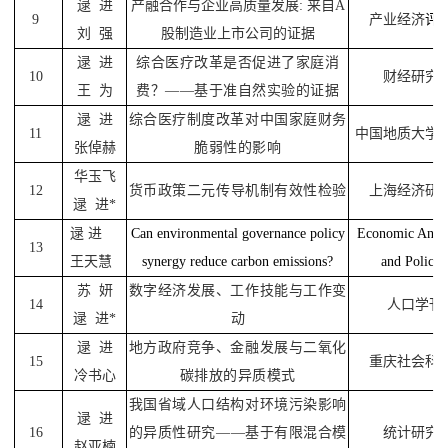
逯
进
产融合作与企业高质量发展
:
来自
A
9
产业经济
评
刘
强
股制造业上市公司的证据
逯
进
综合医疗改革是否促进了家庭消
10
财经研究
王
为
费？
——
基于准自然实验的证据
逯
进
综合医疗制度改革对中国家庭财务
11
中国地质大学
张倬赫
脆弱性的影响
华玉飞
12
货币政策二元传导机制有效性检验
上海经济研
逯
进
*
逯
进
Can environmental governance policy
Economic Analy
13
王天慧
synergy reduce carbon emissions?
and Policy
苏
妍
数字经济发展、工作技能与工作变
14
人口学刊
逯
进
*
动
逯
进
地方政府竞争、金融发展与二氧化
15
重庆社会科
冷书心
碳排放的异质模式
我国省域人口结构对环境污染影响
逯
进
16
的异质性研究
——
基于有限混合模
统计研究
赵亚楠