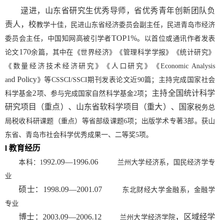
逯进，
山东省研究生优秀导师，省优秀青年创新团队负
责人，
校
教学十佳，民进山东省经济委员会副主任，民进青岛市经济
TOP1%
委员会主任，中国知网高被引学者
。以首位或通讯作者发表
17
0
论文
余篇，其中在《世界经济》《管理科学学报》《统计研究》
《数量经济技术经济研究》《人口研究》《
Economic Analysis
d
Policy
an
》等
CSSCI/SSCI
期刊发表论文
近
90
篇；主持完成国家社会
2
；主持全国统计
科学
科学基金
项、参与完成国家自然科学基金
2
项
研究项目（重点）、山东省软科学项目（重大）、国家
税务总
3
局税收科研课题（重点）等省部级课题
6
项
；出版学术专著
部。获山
东省、青岛市社会科学优秀成果一、二等奖
5
项。
l
教育经历
992
.09
—1996
.06
本科：
1
兰州大学经济系，国民经济学专
业
硕士：
1
998
.09
—20
01.07
东北财经大学金融系，金融学
专业
博士：
2
003
.09
—2006
.12
，区域经学
兰州大学经济学院