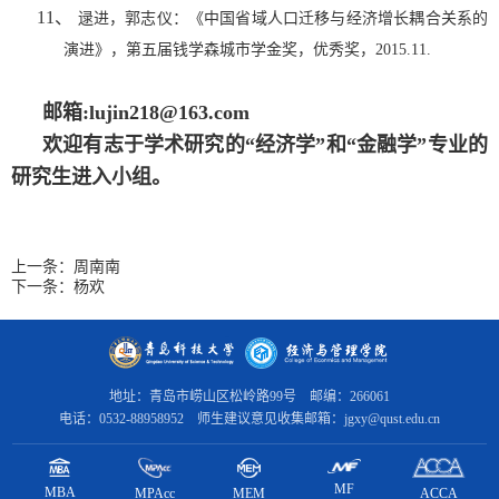
11、
逯进，郭志仪：《中国省域人口迁移与经济增长耦合关系的
演进》，第五届钱学森城市学金奖，优秀奖，
2015.11.
邮箱:lujin218@163.com
欢迎有志于学术研究的“经济学”和“金融学”专业的
研究生进入小组。
上一条：
周南南
下一条：
杨欢
地址：青岛市崂山区松岭路99号 邮编：266061
电话：0532-88958952 师生建议意见收集邮箱：jgxy@qust.edu.cn
MF
MBA
MPAcc
ACCA
MEM