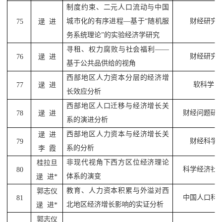
制度约束、二元人口流动与中国
城市化的有序进程
—
基于
“
随机服
财经研究
75
逯
进
务系统理论
”
的实验经济学研究
寻租、权力腐败与社会福利
——
财经研究
76
逯
进
基于公共品供给的视角
西部地区人力资本分层的经济增
软科学
77
逯
进
长效应分析
西部地区人口迁移与经济增长关
财经问题研
78
逯
进
系的演进分析
西部地区人力资本与经济增长关
逯
进
财经科学
79
系的分析
李
霞
非现代视角下西方区位经济理论
桂拉旦
科学经济社
80
体系的演变
逯
进
*
教育、人力资本积累与外溢对西
郭志仪
中国人口科
81
北地区经济增长影响的实证分析
逯
进
*
郭志仪