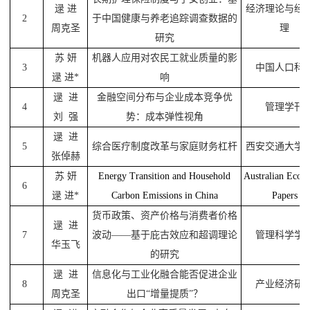
逯
进
经济理论与经
2
于中国健康与养老追踪调查数据的
周克圣
理
研究
苏
妍
机器人应用对农民工就业质量的影
3
中国人口科
逯
进
*
响
逯
进
金融空间分布与企业成本竞争优
4
管理学刊
刘
强
势：成本弹性视角
逯
进
5
综合医疗制度改革与家庭财务杠杆
西安交通大学
张倬赫
苏
妍
Energy Transition and Household
Australian Econ
6
逯
进
*
Carbon Emissions
in China
Papers
货币政策、资产价格与消费者价格
逯
进
7
波动
——
基于庇古效应和超调理论
管理科学学
华玉飞
的研究
逯
进
信息化与工业化融合能否促进企业
8
产业经济研
周克圣
出口“增量提质”？