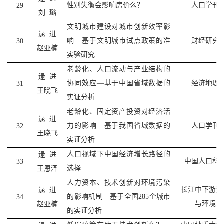
性别失衡会影响房价么？
人口学刊
29
刘
璐
文明城市建设对城市创新效率影
逯
进
响
—
基于文明城市试点政策的准
财经研究
30
赵亚楠
实验研究
老龄化、人口流动与产业结构的
逯
进
协同效应
—
基于中国省域数据的
经济地理
31
王晓飞
实证分析
老龄化、固定资产投资对经济活
逯
进
力的影响
—
基于我国省域数据的
人口学刊
32
王晓飞
实证分析
人口视域下中国经济增长路径的
逯
进
中国人口科
33
选择
王恩泽
人力资本、技术创新对环境污染
长江中下游资
逯
进
的影响机制
—
基于全国
285
个城市
34
与环境
赵亚楠
的实证分析