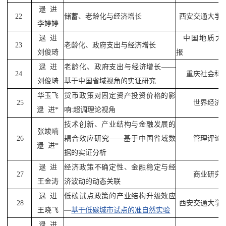
逯
进
22
储蓄、老龄化与经济增长
西安交通大学
李婷婷
逯
进
中国地质大
23
老龄化、政府支出与经济增长
刘俊琦
报
逯
进
老龄化、政府支出与经济增长——
24
重庆社会科
刘俊琦
基于中国省域视角的实证研究
华玉飞
货币政策对固定资产投资价格的影
25
世界经济
逯
进
*
响
:
超调理论视角
技术创新、产业结构与金融发展的
张竣喃
26
耦合效应研究——基于中国省域数
管理评论
逯
进
*
据的实证分析
逯
进
经济政策不确定性、金融稳定与经
27
商业研究
王金涛
济波动的动态关联
逯
进
低碳试点政策的产业结构升级效应
28
西安交通大学
王晓飞
—
基于低碳城市试点的准自然实验
逯
进