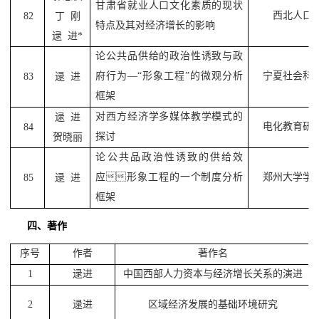
甘肃省就业人口文化素质的现状
西北人口
82
丁
刚
特点及其对经济增长的影响
逯
进
*
论公共品供给的政治性诱致与政
府行为
—“
形象工程
”
的微观分析
宁夏社会科
83
逯
进
框架
对西方经济学多媒体教学模式的
逯
进
电化教育研
84
探讨
贺晓丽
论公共品政治性诱致的供给效
应

形象工程的一个制度分析
郑州大学学
85
逯
进
框架
四、著作
序号
作者
著作名
1
逯进
中国西部人力资本与经济增长关系的演进
2
逯进
区域经济发展的基础环境研究