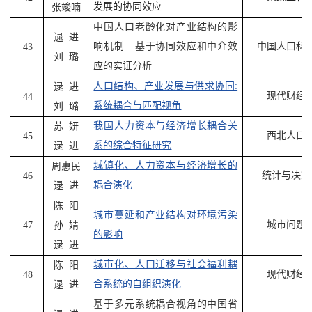
发展的协同效应
张竣喃
中国人口老龄化对产业结构的影
逯
进
响机制
—
基于协同效应和中介效
中国人口科
43
刘
璐
应的实证分析
人口结构、产业发展与供求协同
:
逯
进
现代财经
44
系统耦合与匹配视角
刘
璐
我国人力资本与经济增长耦合关
苏
妍
西北人口
45
系的综合特征研究
逯
进
城镇化、人力资本与经济增长的
周惠民
统计与决策
46
耦合演化
逯
进
陈
阳
城市蔓延和产业结构对环境污染
城市问题
47
孙
婧
的影响
逯
进
城市化、人口迁移与社会福利耦
陈
阳
现代财经
48
合系统的自组织演化
逯
进
基于多元系统耦合视角的中国省