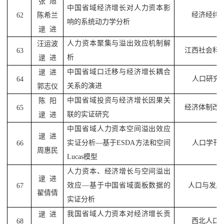
张
旭
中国省域经济增长对人力资本影
经济经纬
62
陈希兰
响的系统动力学分析
逯
进
人力资本聚集与溢出效应机制解
汪运波
江西社会科
63
析
逯
进
中国省域口迁移与经济增长耦合
逯
进
人口研究
64
关系的演进
郭志仪
中国省域投资与经济增长因果关
陈
阳
经济体制改
65
联的实证研究
逯
进
中国省域人力资本空间溢出效应
逯
进
实证分析
—
基于
ESDA
方法和空间
人口学刊
66
周惠民
Lucas
模型
人力资本、经济增长与空间溢出
逯
进
效应
—
基于中国省域面板数据的
人口与发展
67
翟倩倩
实证分析
我国省域人力资本对经济增长贡
逯
进
西北人口
68