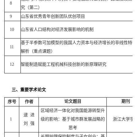
8
究（第二）
9
山东省优秀青年创新团队优创项目
10
山东省人口结构对经济发展影响的机制
基于半参数可加模型的我国人力资本与经济增长的非线性特征
11
解析（重点课题）
12
智能制造赋能工程机械科技创新的新原理研究
三、重要学术论文
论文题目
期刊
序号
作者
区域经济一体化对我国能源转型升
逯
进
1
级的影响：基于城市群发展战略的
浙江大学学
刘
强
思考
长期护理保险制度与子女创业：基