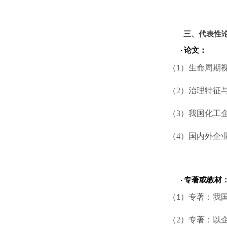
三、代表性
论文：
·
（
1
）
生命周期
（
2
）
治理特征
（
3
）
我国化工
（
4
）
国内外企
专著或教材
·
（
）专著：
我
1
（
2
）专著：以