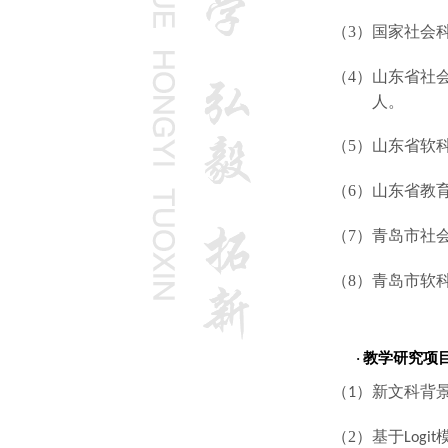
（
3
）国家社会
（
4
）山东省社
人。
（
5
）山东省软
（
6
）
山东省教
（
7
）青岛市社
（
8
）青岛市软科
教学研究项
·
（
）新文科背
1
（
2
）
基于
Logit