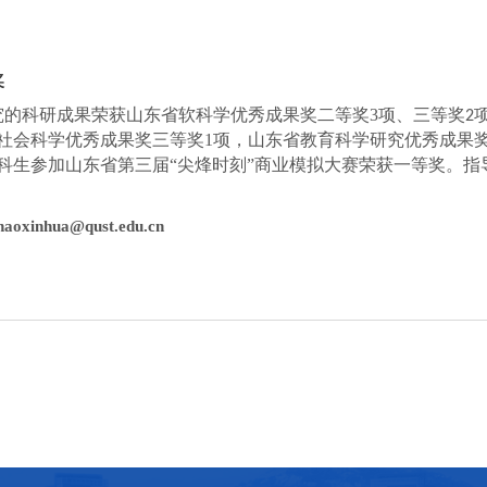
奖
究的科研成
果荣获山东省软科学优秀成果奖
二等奖
3
项、三等奖
2
社会科学优秀成果奖
三等奖
1
项，山东省教育科学研究优秀成果
科生参加山东省第三届
“尖烽时刻”商业模拟大赛荣获一等奖。
指
haoxinhua
@qust.edu.cn