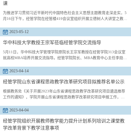
课
为推进学习贯彻习近平新时代中国特色社会主义思想主题教育走深走实，5
月16日下午，经管学院在经管楼419会议室组织开展立德树人大讲堂之教师
党员专题培训会，学院党委书记李德成主持会议，学院院长李勋来作师德
师风专题思政课，全体教职工参加会议。 李勋来在思政课中讲到，习近平
2023-05-12
总书记在北京市八一学校考察时强调，“教师是传播知识、传播思想、传播
真理的工作，是塑造灵魂、塑造生命、塑造人的工作”。教师奋斗在教育教
华中科技大学教授王宗军莅临经管学院交流指导
学一线...
5月11日，华中科技大学管理学院原院长王宗军教授在经管学院313会议室
就高校MBA培养开展交流指导。经管学院院长、MBA教育中心主任李勋来
介绍了学校基本情况及办学特色、学院学科建设及发展情况，并从项目简
介、招考规模、师资力量、课程设置、培养质量、阶段总结等六个方面介
2023-04-14
绍了我校MBA项目的基本情况。王宗军结合自身工作实践以及华中科技大
学MBA的发展经验，从招生规模、研究方向、课程体系、师资队伍、品牌
经管学院山东省课程思政教学改革研究项目拟推荐名单公示
建设等五个方面对...
根据教务处《关于开展2023年山东省课程思政教学改革研究项目遴选推荐
工作的通知》，学院开展山东省课程思政教学改革研究项目申报工作，经
学院老师申报，专家组评审，按教务处要求拟推荐1项参评学校山东省课程
思政教学改革研究项目，名单如下：序号项目名称主持人1国家一流专业思
2023-04-04
政体系构建研究——以国际经济与贸易专业为例张同功如有异议，请于
2023年4月17日前到经管学院办公室510反映，联系电话：0532-
经管学院组织开展教师教学能力提升计划系列培训之课堂教
88958952。
学改革背景下教学注意事项