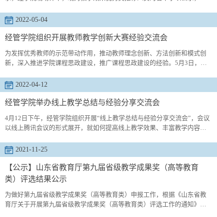
示期3天，公示时间2022年5月13日至2022年5月15日。公示期如有异议，
请联系学院办公室。联系电话：0532-88958952。 经济与管理学院2022年5
2022-05-04
月13日
经管学院组织开展教师教学创新大赛经验交流会
为发挥优秀教师的示范带动作用，推动教师理念创新、方法创新和模式创
新，深入推进学院课程思政建设，推广课程思政建设的经验。5月3日，由
学校教务处主办，经管学院承办的以“深化课程思政建设，提升立德树人成
效”为主题的教学创新大赛经验分享会在经管学院419召开，活动邀请山东
2022-04-12
省一流课程负责人、校级思政名师、2022年度学校教师教学创新大赛一等
奖获得者张玉进行经验分享及交流，全院教师及其他学院部分代表参会。
经管学院举办线上教学总结与经验分享交流会
分享会由经...
4月12日下午，经管学院组织开展“线上教学总结与经验分享交流会”，会议
以线上腾讯会议的形式展开，就如何提高线上教学效果、丰富教学内容、
优化教学方式等进行深入研讨。学院全体任课教师参与了会议，会议由教
学副院长宫攀主持。会上，宫攀对3月14日以来的学院线上教学运行、教学
2021-11-25
检查督导、有效经验和存在问题等方面的基本情况进行了总结。张玉、祝
晓波两位老师就如何利用学习通和雨课堂线上平台组织开展线上讲授、答
【公示】山东省教育厅第九届省级教学成果奖（高等教育
疑、讨论...
类）评选结果公示
为做好第九届省级教学成果奖（高等教育类）申报工作，根据《山东省教
育厅关于开展第九届省级教学成果奖（高等教育类）评选工作的通知》要
求，现就省级教学成果奖申报材料进行网上公示（详见附件）：附件：青