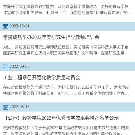
为提升学院全体教师教学能力，深化课堂教学质量改革，更好的理解学校
课堂教学改革相关政策，4月3日下午，我院在经管楼419举行教师培训报告
会。学院党委副书记兼副院长牛宝卫做题为《课堂教学改革背景下教学注
意事项》的报告。牛宝卫从文件依据、规范课堂教学、推行课堂教学改
2022-12-01
革、考试与成绩录入、试卷归档、教学工作考核等方面入手，详细介绍推
行课堂教学改革相关政策，对课堂教学的新要求、新变化，深入解答老师
学院成功举办2022年度研究生指导教师培训会
们在教学过程中...
为进一步加强我院研究生导师队伍建设，贯彻落实《青岛科技大学关于全
面落实研究生导师立德树人职责的实施细则》文件精神，提高研究生导师
教书育人能力，落实研究生院关于研究生导师培训的相关要求，经济与管
理学院于11月28日举办了2022年度研究生指导教师培训会。学院全体研究
2022-09-07
生导师通过线上线下相结合的方式参加了培训会。培训会由副院长姜铭主
持，并对照《研究生指导教师工作手册》学习国家、学校研究生教育相关
工业工程系召开强化教学质量动员会
规章制度，开...
在应对疫情反复的严峻形势下，为切实做好2022级新学期工作，尽快适应
特殊时期纷繁的教学科研节奏，9月7日，工业工程系全体教师线上举办强
化教学质量动员会，党委领导班子联系支部领导出席会议，大会由系主任
于龙振主持。首先，于龙振介绍了会议召开的背景，指出学校通过开展随
2022-05-13
机课堂走访活动、广泛收集信息，目前已基于各类信息反馈对广大教师教
学开展提出了意见建议和殷切期盼。在疫情反复的严峻形势下，全体教师
【公示】经管学院2022年优秀教学效果奖推荐名单公示
应该攻坚克难...
根据学校教务处《关于开展2022年优秀教学效果奖评选工作的通知》的要
求，经学院现场评审，现对教学效果优秀奖推荐人员的名单予以公示，公