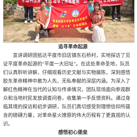
追寻革命起源
宣讲调研团抵达平度市旧店镇东石桥村，实地探访了见
证平度革命起源的“平度一大旧址”。在这处革命圣地，队员
们认真聆听讲解，仔细观看历史文献与实物展陈，深刻感悟
胶东革命精神中敢为人先、无私奉献的深层内涵。为深入了
解红色精神在当代的认知与传承情况，团队现场面向参观群
众和当地村民发放调查问卷，收集第一手反馈资料。通过身
临其境的探访和初步调研，队员们真切感受到理想信仰所蕴
含的磅礴力量，对革命星火燎原的伟大历程有了更直观的认
识。
感悟初心堡垒