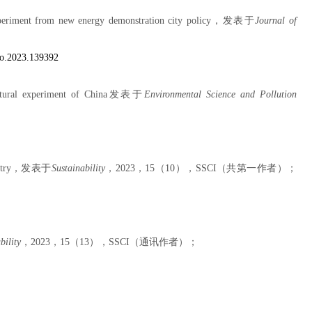
xperiment from new energy demonstration city policy
，发表于
Journal of
pro.2023.139392
tural experiment of China
发表于
Environmental Science and Pollution
try
，
发表于
Sustainability
，
2023
，
15
（
10
），
SSCI
（共第一作者）；
bility
，
2023
，
15
（
13
），
SSCI
（通讯作者）；