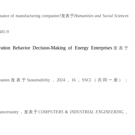
ormance of manufacturing companies?
发表于
Humanities and Social Sciences
601-9
tion Behavior Decision-Making of Energy Enterprises
发表于
panies
发表于
Sustainability
，
2024
，
16
，
SSCI
（
共同一座
）；
uncertainty
，发表于
COMPUTERS & INDUSTRIAL ENGINEERING
，