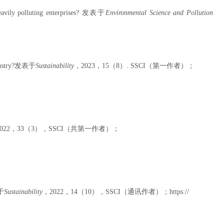
avily polluting enterprises?
发表于
Environmental Science and Pollution
stry?
发表于
Sustainability
，
2023
，
15
（
8
）
. SSCI
（第一作者）；
022
，
33
（
3
），
SSCI
（共第一作者）；
于
Sustainability
，
2022
，
14
（
10
），
SSCI
（通讯作者）；
https://