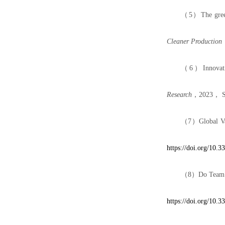
（
5
）
The gree
Cleaner Production
（
6
）
Innovat
Research
，
2023
，
（
7
）
Global V
https://doi.org/10.
（
8
）
Do Team 
https://doi.org/10.