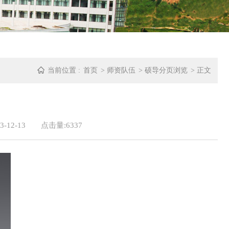
当前位置 :
首页
>
师资队伍
>
硕导分页浏览
> 正文
-12-13
点击量:
6337