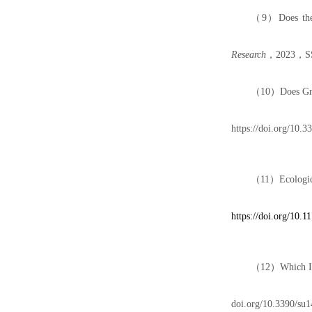
（
9
）
Does th
Research
，
2023
，
S
（
10
）
Does Gr
https://doi.org/10.
（
11
）
Ecologic
https://doi.org/10
（
12
）
Which I
doi.org/10.3390/su