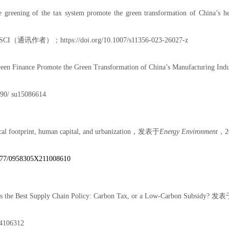
e greening of the tax system promote the green transformation of China’s he
SCI
（通讯作者）；
https://doi.org/10.1007/s11356-023-26027-z
een Finance Promote the Green Transformation of China’s Manufacturing Indu
3390/ su15086614
al footprint, human capital, and urbanization
，发表于
Energy Environment
，
2
.1177/0958305X211008610
s the Best Supply Chain Policy: Carbon Tax, or a Low-Carbon Subsidy?
发表
14106312