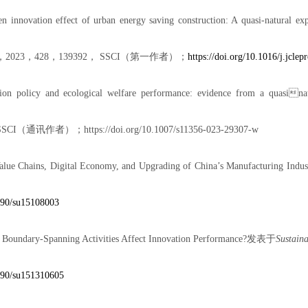
n innovation effect of urban energy saving construction: A quasi-natural e
，
2023
，
428
，
139392
，
SSCI
（第一作者）；
https://doi.org/10.1016/j.jcle
ion policy and ecological welfare performance: evidence from a quasina
SSCI
（通讯作者）；
https://doi.org/10.1007/s11356-023-29307-w
alue Chains, Digital Economy, and Upgrading of China’s Manufacturing Indus
3390/su15108003
Boundary-Spanning Activities Affect Innovation Performance?
发表于
Sustaina
3390/su151310605