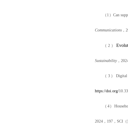
（
1
）
Can supp
Communications
，
2
Evolu
（
2
）
Sustainability
，
202
（
3
）
Digita
https://doi.org/
10.3
（
4
）
Househol
202
4
，
197
，
SCI
（