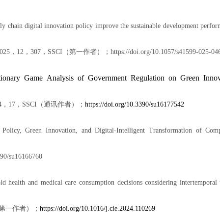
ly chain digital innovation policy improve the sustainable development perf
025
，
12
，
307
，
SSCI
（第一作者）；
https://doi.org/10.10
57
/
s41599-025-04
tionary Game Analysis of Government Regulation on Green Innova
4
，
1
7
，
SSCI
（通讯作者）；
https://doi.org/10.3390
/su16177542
l Policy, Green Innovation, and Digital-Intelligent Transformation of Com
390/su16166760
d health and medical care consumption decisions considering intertemporal 
第一作者）；
https://doi.org/10.1016/j.cie.2024.110269