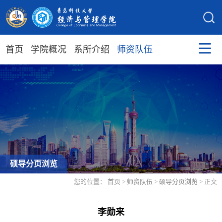
首页
学院概况
系所介绍
师资队伍
硕导分页浏览
您的位置：
首页
>
师资队伍
>
硕导分页浏览
> 正文
李勋来