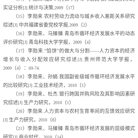
实证分析
统计与决策
（
）
[J].
,2009
17
（
）李勋来
农村劳动力流动与城乡收入差距关系研究
15
.
综述
中共福建省委党校学报
（
）
[J].
,2009
2
（
）李勋来、马臻臻
青岛市循环经济发展水平的动态
16
.
评价研究
青岛科技大学学报，
（
）
[J].
2009
4
（
）李勋来
“馅饼”的做大与分割
人力资本的经济
17
.
------
增长与收入分配效应研究综述
贵州师范大学学报，
[J].
（
）：
2009
4
69-74.
（
）李勋来、孙娟
我国副省级城市循环经济发展水平
18
.
的比较研究
工业技术经济，
（
）
[J].
2010
1
（
）李勋来、杜杰
银行跨国并购风险及其影响因素研
19
.
究综述
生产力研究，
（
）
[J].
2010
1
（
）李勋来
人力资本与农村生育率间的互馈效应研究
20
.
生产力研究，
（
）
[J].
2010
8
（
）李勋来、马臻臻
青岛市循环经济发展的层级模式
21
.
研究
商业时代，
（
）
[J].
2010
14