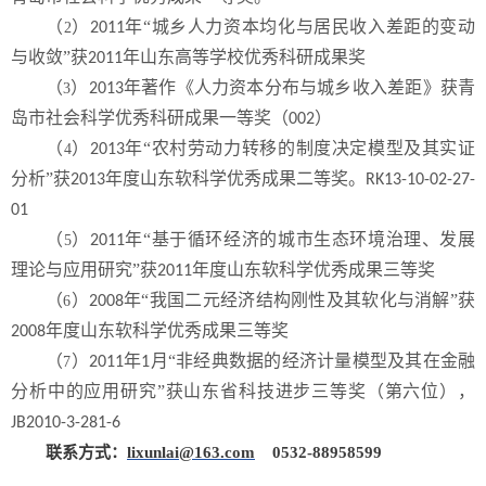
（
）
年“城乡人力资本均化与居民收入差距的变动
2
2011
与收敛”获
年山东高等学校优秀科研成果奖
2011
（
）
年著作《人力资本分布与城乡收入差距》获青
3
2013
岛市社会科学优秀科研成果一等奖（
）
002
（
）
年“农村劳动力转移的制度决定模型及其实证
4
2013
分析”获
年度山东软科学优秀成果二等奖。
2013
RK13-10-02-27-
01
（
）
年“基于循环经济的城市生态环境治理、发展
5
2011
理论与应用研究”获
年度山东软科学优秀成果三等奖
2011
（
）
年“我国二元经济结构刚性及其软化与消解”获
6
2008
年度山东软科学优秀成果三等奖
2008
（
）
年
月“非经典数据的经济计量模型及其在金融
7
2011
1
分析中的应用研究”获山东省科技进步三等奖（第六位），
JB2010-3-281-6
联系方式：
lixunlai@163.com
0532-88958599