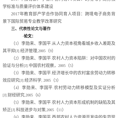
学标准与质量评价体系建设
2017
年教育部产学合作协同育人项目：跨境电子商务背
景下国际贸易专业教学改革研究
三、代表性论文与著作
论文：
·
（
）李勋来、李国平
从人力资本视角看城乡收入差距及
1
.
其平抑
经济管理
（
）
[J].
,2005
9
（
）李勋来、李国平
农村人力资本陷阱：对中国农村的
2
.
验证与分析
中国农村观察，
（
）
[J].
2005
5
（
）李勋来、李国平
经济增长中的农村富余劳动力转移
3
.
效应研究
经济科学
（
）
[J].
, 2005
3
（
）李勋来、李国平
农村劳动力转移模型及实证分析
4
.
财经研究
（
）
[J].
,2005
6
（
）李勋来、李国平
农村人力资本形成机制的缺陷及其
5
.
矫正
科技进步与对策
（
）
[J].
,2005
11
（
）李勋来、李国平
西部农村人力资源开发中的失范现
6
.