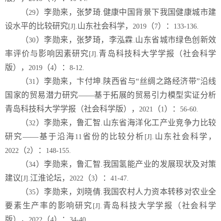
（
）李勋来，张梦琦
健康中国背景下我国健康城市建
29
.
设水平的比较研究
山东社会科学，
（
）：
[J].
2019
7
133-136.
（
）李勋来，张梦琦，李泓霖
山东省城市绿色创新效
30
.
率评价与影响因素研究
青岛科技科大学学报（社会科学
[J].
版），
（
）：
2019
4
8-12.
（
）李勋来，卞付坤
陕西省与“丝绸之路经济带”沿线
31
.
国家的贸易潜力研究——基于拓展的贸易引力模型实证分析
青岛科技科大学学报（社会科学版），
（
）：
2021
1
56-60.
（
）李勋来，鲁汇智
山东省海洋化工产业竞争力比较
32
.
研究——基于沿海
省份的比较分析
山东社会科学，
11
[J].
（
）：
2022
2
148-155.
（
）李勋来，鲁汇智
我国氢能产业的发展现状及对策
34
.
建议
江淮论坛，
（
）：
[J].
2022
3
41-47.
（
）李勋来，刘晓倩
我国农村人力资本转移对农业全
35
.
要素生产率的影响研究
青岛科技大学学报（社会科学
[J].
版），
（
）：
2022
4
34-40.