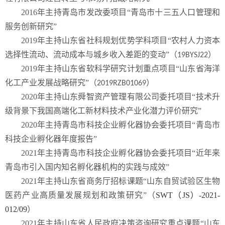
2016
年主持青岛市发改委项目“青岛市十三五人口管理和
服务创新研究”
2019
年主持山东省社科规划优势学科项目“农村人力资本
选择性流动、流动成本与城乡收入差距的变动”（
）
19BYSJ22
2019
年主持山东省软科学研究计划重点项目“山东省海洋
化工产业发展战略研究”（
）
2019RZB01069
2020
年主持山东舜智资产管理有限公司委托项目“技术升
级背景下我国高端化工新材料技术产业化潜力评价研究”
2020
年主持青岛市科技企业孵化器协会委托项目“青岛市
科技企业孵化器年度报告”
2021
年主持青岛市科技企业孵化器协会委托项目“近年来
青岛市引入国内知名孵化器机构的实践与成效”
2021
年主持山东省商务厅招标课题“山东自贸试验区生物
医药产业高质量发展规划和政策研究”（
SWT
（
JS
）
-2021-
012/09
）
2021
年主持山东省人民政府决策咨询研究重点课题“山东