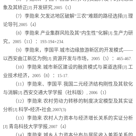
象及其矫正
开发研究
（
）
[J].
,2005
1
（
）李勋来
欠发达地区破解“三农”难题的路径选择
理
7
.
[J].
论导刊
（
）
,2005
4
（
）李勋来
产业集群风险及其“内生性”化解
生产力研
8
.
[J].
究，
（
）：
2005
11
193-194+234.
（
）李勋来，李国平
城市边缘旅游新区的开发模式——
9
.
以西安曲江新区为例
资源开发与市场，
（
）：
[J].
2005
5
465-467.
（
）李勋来
城市新区建设的融资模式与渠道选择
工
10
.
[J].
业技术经济，
（
）：
2005
8
15-17.
（
）李勋来、李国平
我国二元经济结构刚性及其软化
11
.
与消解
西安交通大学学报（社科版）
（
）
[J].
, 2006
1
（
）李勋来
农村劳动力转移的制度决定模型及其实证
12
.
分析
科学•经济•社会
[J].
,2007(3)
（
）李勋来
农村人力资本与经济增长关系的实证分析
13
.
青岛科技大学学报
（
）
[J].
,2007
4
（
）李勋来
城乡人力资本分布与居民收入差距关系的
14
.