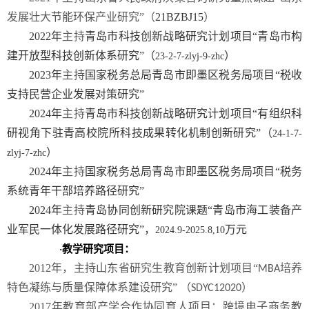
发展壮大节能环保产业研究”（
21BZBJ15
）
2022
年
主持
青岛市科技创新战略研究计划项目“青岛市构
建开放型科技创新体系研究”（
）
23-2-7-zlyj-9-zhc
2023
年
主持
国家税务总局青岛市即墨区税务局项目“税收
支持民营企业发展对策研究”
2024
年
主持
青岛市科技创新战略研究计划项目“有组织科
研视角下驻青高校院所科技成果转化机制创新研究”（
24-1-7-
）
zlyj-7-zhc
2024
年
主持
国家税务总局青岛市即墨区税务局项目“税务
系统青年干部培养路径研究”
2024
年
主持
青岛协同创新研究院课题“青岛市海工装备产
业军民一体化发展路径研究”，
万元
2024.9-2025.8,10
教学研究项目：
·
2012
年，主持山东省研究生教育创新计划项目“
培养
MBA
特色凝练与质量保障体系建设研究” （
）
SDYC12020
2017
年教育部产学合作协同育人项目：跨境电子商务教