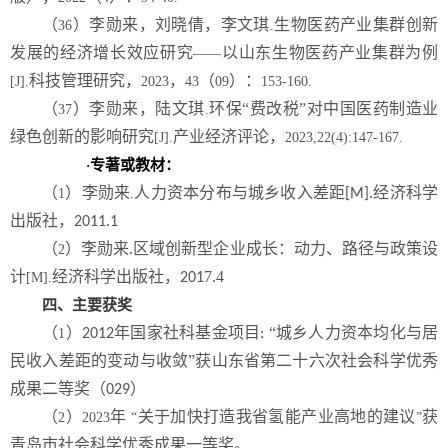
（
）李勋来，刘晓倩，李文琪
生物医药产业集群创新
36
.
发展的经济增长效应研究
以山东生物医药产业集群为例
——
科技管理研究，
，
（
）：
[J].
2023
43
09
153-160.
（
）李勋来，陆文琪
环保“费改税”对中国医药制造业
37
.
绿色创新的影响研究
产业经济评论，
[J].
2023,22(4):147-167.
专著或教材：
·
（
）李勋来
人力资本分布与城乡收入差距
经济科学
1
.
[M].
出版社，
2011.1
（
）李勋来
区域创新型企业成长：动力、路径与政策设
2
.
计
经济科学出版社，
7.4
[M].
201
四、主要获奖
（
）
年国家社科基金项目
“城乡人力资本均化与居
1
2012
:
民收入差距的变动与收敛”获山东省第二十六次社会科学优秀
成果二等奖（
）
029
（
）
年
关于加快打造我省氢能产业高地的建议
获
2
2023
“
”
青岛市社会科学优秀成果一等奖。