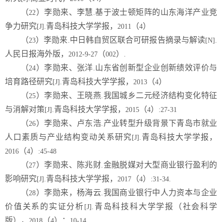
（
）李勋来、李慧
基于波士顿矩阵的山东海洋产业竞
22
.
争力研究
青岛科技大学学报，
（
）
[J].
2011
4
（
）李勋来
中日韩自贸区联合可研报告摘录与解读
23
.
[N].
人民日报海外版，
（
）
2012-9-27
002
.
（
）李勋来、张洋
山东省创新型企业创新绩效评价与
24
.
培育路径研究
青岛科技大学学报，
（
）
[J].
2013
4
（
）李勋来、王晓燕
我国城乡二元经济结构变化特征
25
.
与消解对策
青岛科技大学学报，
（
）
[J].
2015
4
:27-31
（
）李勋来、卢东浩
产业转型升级背景下青岛市就业
26
.
人口素质与产业结构变动关系研究
青岛科技大学学报，
[J].
（
）
2016
4
:45-48
（
）李勋来、陈兆财
金融脱媒对大型商业银行盈利的
27
.
影响研究
青岛科技大学学报，
（
）
[J].
2017
4
:31-34.
（
）李勋来，杨海云
我国商业银行中人力资本与企业
28
.
价值关系的实证分析
青岛科技科大学学报（社会科学
[J].
版），
（
）：
2018
4
10-14.