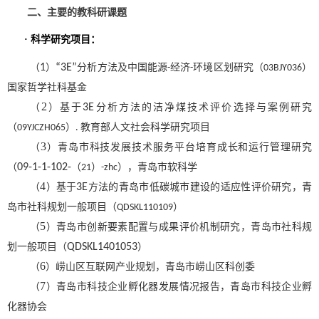
二、主要的教科研课题
·
科学研究项目：
（
1
）
“3E”
分析方法及中国能源
经济
环境区划研究（
）
-
-
03BJY036
国家哲学社科
基金
2
（
）
基于
3E
分析方法的洁净煤技术评价选择与案例研究
（
）
教育部人文社会科学研究项目
09YJCZH065
.
3
（
）
青岛市科技发展技术服务平台培育成长和运行管理研究
（
09-1-1-102-
（
）
），青岛市软科学
21
-zhc
4
（
）
基于
3E
方法的青岛市低碳城市建设的适应性评价研究，青
岛市社科规划一般项目（
）
QDSKL110109
5
（
）
青岛市创新要素配置与成果评价机制研究，青岛市社科规
划一般项目（
QDSKL1401053
）
6
（
）
崂山区互联网产业规划，青岛市崂山区科创委
7
（
）
青岛市科技企业孵化器发展情况报告，青岛市科技企业孵
化器协会