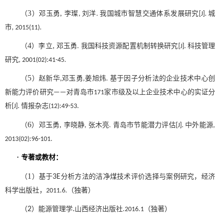
3
（
）
邓玉勇
,
李璨
刘洋
我国城市智慧交通体系发展研究
城
,
.
[J].
市
, 2015(11).
4
（
）
李立
,
邓玉勇
我国科技资源配置机制转换研究
科技管理
.
[J].
研究
, 2001(02):41-45.
5
（
）
赵新华
,
邓玉勇
姜旭炜
基于因子分析法的企业技术中心创
,
.
新能力评价研究
对青岛市
家市级及以上企业技术中心的实证分
——
171
析
情报杂志
[J].
(12):49-53.
6
（
）
邓玉勇
,
李晓静
张木亮
青岛市节能潜力评估
中外能源
,
.
[J].
,
2013(02):96-101.
·
专著或教材：
1
（
）
基于
3E
分析方法的洁净煤技术评价选择与案例研究，经济
科学出版社，
（独著）
2011.6.
（
2
）
能源管理学
.
山西经济出版社
（独著）
.2016.1