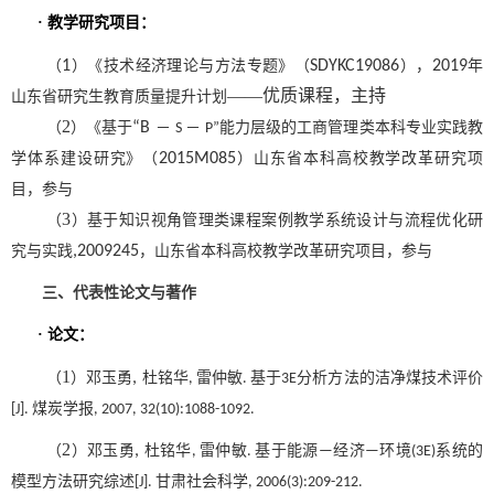
·
教学研究项目：
（
1
）《技术经济理论与方法专题》（
SDYKC19086
），
2019
年
——优质课程，主持
山东省研究生教育质量提升计划
2
（
）
《基于
“B
－
－
能力层级的工商管理类本科专业实践教
S
P”
学体系建设研究》
（
2015M085
）
山东省本科高校教学改革研究项
目
，参与
3
（
）
基于知识视角管理类课程案例教学系统设计与流程优化研
究与实践
,2009245
，山东省本科高校教学改革研究项目
，参与
三、代表性论文与著作
·
论文：
1
（
）
邓玉勇
,
杜铭华
雷仲敏
基于
分析方法的洁净煤技术评价
,
.
3E
煤炭学报
[J].
, 2007, 32(10):1088-1092.
2
（
）
邓玉勇
,
杜铭华
雷仲敏
基于能源
经济
环境
系统的
,
.
—
—
(3E)
模型方法研究综述
甘肃社会科学
[J].
, 2006(3):209-212.