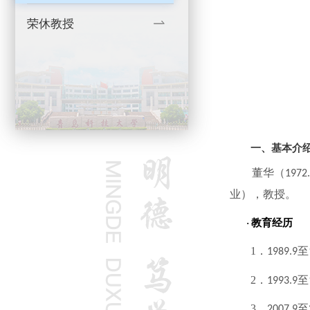
荣休教授
一、基本介
董华（
1972
业），教授。
教育经历
·
1
．
至
1989.9
2
．
至
1993.9
3
．
至
2007.9