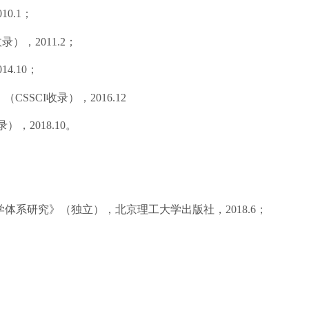
010
.
1；
收录），
2011.2；
014
.10；
》（
CSSCI
收录），
2016.12
录），
201
8
.1
0
。
学体系研究
》（独立），北京理工大学出版社，
2
018.6
；
。