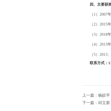
四、主要获
（
1
）
2007
（
2）2
015
（
3）2
018
（
4）2
013
（
5）2
013
联系方式：
1
上一篇：杨皎平
下一篇：邱立新