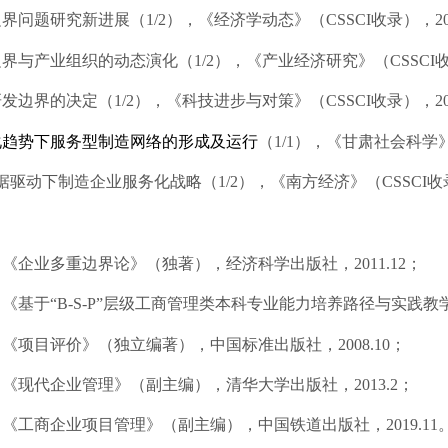
边界问题研究新进展
（
1/
2
），
《经济学动态》（
CSSCI
收录），
2
边界与产业组织的动态演化
（
1/
2
），
《产业经济研究》（
CSSCI
发边界的决定（1/
2
），《科技进步与对策》（
CSSCI
收录），
2
化趋势下服务型制造网络的形成及运行
（
1/1），《
甘肃社会科学
据驱动下制造企业服务化战略
（
1/
2
），《南方经济》（
CSSCI
收
：
：《企业多重边界论》（独著），经济科学出版社，
2011.12；
：《
基于
“B-S-P”层级工商管理类本科专业能力培养路径与实践教
：《项目评价》
（独立编著）
，中国标准出版社，
2008.10；
：《现代企业管理》（副主编），清华大学出版社，2
013.2
；
：《工商企业项目管理》（副主编），中国铁道出版社，2
019.11