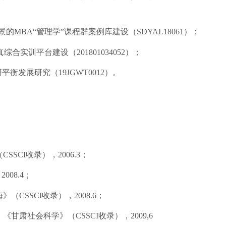
景的
M
BA“
管理学
”
课程群案例库建设（
S
DYAL
1
8061
）；
真综合实训平台建设（
201801034052）；
研平衡发展研究（
19JGWT0012
）。
（
CSSCI
收录），
2006.3；
，
2008.4；
海》（
CSSCI
收录），
2008.6；
，《
甘肃社会科学
》（
CSSCI
收录），
200
9,6