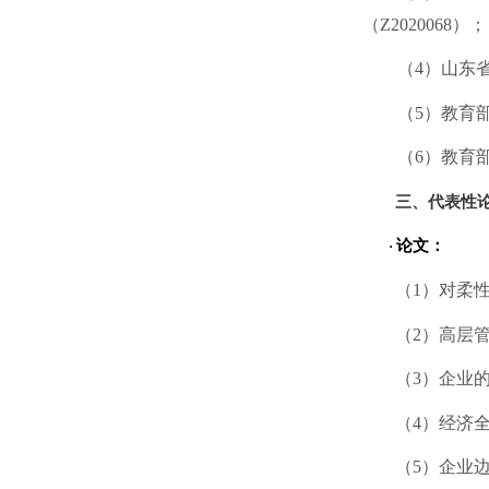
（
Z2020068
）；
（
4
）山东
（
5）教育
（
6）教育
三、代表性
论文：
·
（
1）对柔
（
2）高层
（
3）企业
（
4）经济
（
5）企业