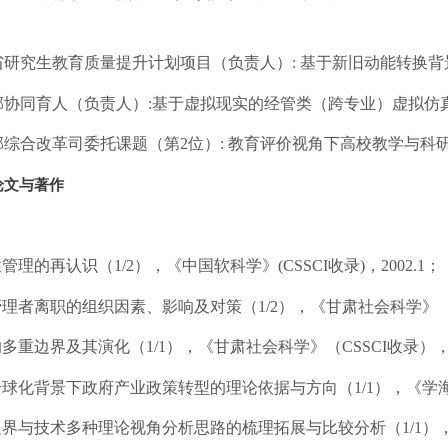
省研究生教育质量提升计划项目（负责人）
:
基于新旧动能转换背
部协同育人
（负责人）
:
基于虚拟现实的经管类（跨专业）虚拟仿
部综合改革司委托课题（第2位）
:
教育评价视角下高校教学与科
论文与著作
性管理的再认识
（
1/2），
《中国软科学》
(CSSCI收录)，2002.1；
管理者离职的组织因素、影响及对策（1/2），《
甘肃社会科学
》
的多重边界及其演化（1/1），《
甘肃社会科学
》（
CSSCI
收录）
全球化背景下政府产业政策转型的理论依据与方向
（
1/1）
，《学
边界与技术多种理论视角分析思路的梳理拓展与比较分析（1/1）