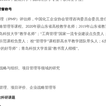
荣誉称号
理（
I
）评估师，
中国化工企业协会管理咨询委员会委员
,
曾
PMP
略管理等课程。
年获山东省高校教学名师；
2019
年山东省教
2
020
岛科技大学
教学名师
；
“工商管理”国家一流专业建设点负责人
“
”
示范课程负责人；
校
“管理学”课程群高水平教学团队带头人；
6
中的好导师
；青岛科技大学首届
“教书育人楷模”。
”
战略与组织、项目管理等领域的研究
管理、项目评价、企业战略管理等
教科研课题