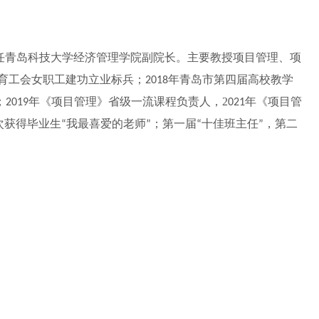
任青岛科技大学经济管理学院副院长。主要教授项目管理、项
育工会女职工建功立业标兵；
年青岛市第四届高校教学
2018
；
年《项目管理》省级一流课程负责人，
2
年《项目管
2019
021
次获得毕业生
我最喜爱的老师
；第一届
十佳班主任
，第二
“
”
“
”