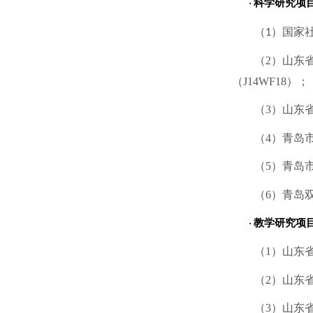
科学研究项
·
（
）
国家
1
（
2）山东
（
J14WF18）；
（
3）山东
（
4）青岛
（
5）
青岛
（
6）青岛
教学研究项
·
（
1
）山东
（
2）
山东
（
3
）
山东