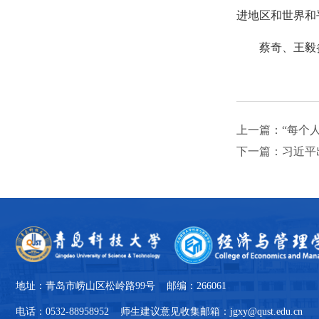
进地区和世界和
蔡奇、王毅
上一篇：“每个
下一篇：习近平
地址：青岛市崂山区松岭路99号 邮编：266061
电话：0532-88958952 师生建议意见收集邮箱：jgxy@qust.edu.cn