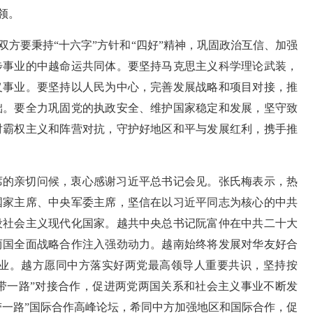
领。
方要秉持“十六字”方针和“四好”精神，巩固政治互信、加强
步事业的中越命运共同体。要坚持马克思主义科学理论武装，
义事业。要坚持以人民为中心，完善发展战略和项目对接，推
础。要全力巩固党的执政安全、维护国家稳定和发展，坚守致
对霸权主义和阵营对抗，守护好地区和平与发展红利，携手推
席的亲切问候，衷心感谢习近平总书记会见。张氏梅表示，热
国家主席、中央军委主席，坚信在以习近平同志为核心的中共
设社会主义现代化国家。越共中央总书记阮富仲在中共二十大
两国全面战略合作注入强劲动力。越南始终将发展对华友好合
业。越方愿同中方落实好两党最高领导人重要共识，坚持按
一带一路”对接合作，促进两党两国关系和社会主义事业不断发
带一路”国际合作高峰论坛，希同中方加强地区和国际合作，促