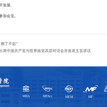
平发展。
参加会见。
人都了不起”
出席中国共产党与世界政党高层对话会并发表主旨讲话
MBA
MPAcc
MEM
MF