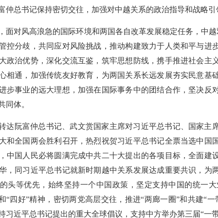
富仲总书记保持密切交往，加强对中越关系的政治指导和战略引
，面对风高浪急的国际环境和两国各自改革发展稳定任务，中越双
管控分歧，共同应对风险挑战，推动构建致力于人类和平与进
大政治优势，深化交流互鉴，筑牢思想防线，携手推进社会主
心相通，加强传统友好教育，为两国关系长远发展夯实民意基
进步事业的远大理想，加强在国际事务中的团结合作，坚决反
共同体。
转达阮富仲总书记、武文赏国家主席对习近平总书记、国家主
大和全国两会胜利召开，热烈祝贺习近平总书记全票当选中国
，中国人民必将圆满完成中共二十大提出的各项目标，全面建
华，同习近平总书记就新时期越中关系发展达成重要共识，为
的头等优先，始终坚持一个中国政策，坚定支持中国的统一大
针和“四好”精神，密切两党高层交往，推进“两廊一圈”和共建“
持习近平总书记提出的重大全球倡议，支持中方举办第三届“一