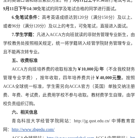
生的英语口语和综合素质为主。将于
9月11日上午9:30
进行笔试考试；
9月11日下午14:30
免笔试的同学及笔试合格的同学进行面试。
6.
免笔试条件：
高考英语成绩达到120分（满分150分）及以上、
或者96分（满分120分）及以上的考生，可免笔试，直接进入面试。
7.
学生学籍：
凡进入ACCA方向班就读的非财务管理专业新生，由
学校教务处按照相关规定，统一将学籍转入经管学院财务管理专业，
且不能再次转专业。
五、收费标准
ACCA方向班培养费的收取标准为
￥10,000元/年
（不含我校财务
管理专业学费），按年收取，四年培养费共计
￥40,000元整
。按照
ACCA全球统一标准，学生需另向ACCA官方（英国）单独交纳注册
费、年费、考试费，此费用学校不参与收取。教材费学生自理，由学
校负责组织订购。
六、相关信息
青岛科技大学经管学院网站：http://jg.qust.edu.cn/ 中博教育官
网：
http://www.zbgedu.com/