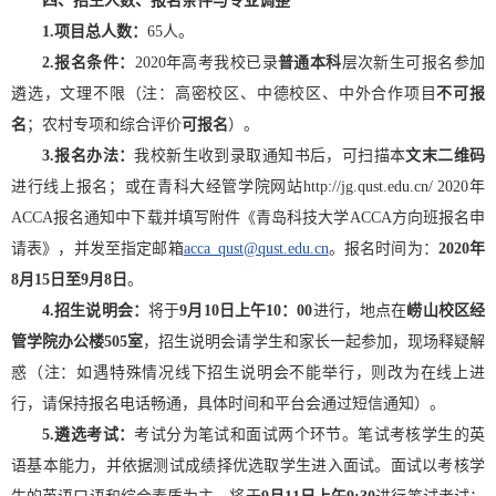
四、招生人数、报名条件与专业调整
1.
项目总人数：
65人。
2.
报名条件：
2020年高考我校已录
普通本科
层次新生可报名参加
遴选，文理不限（注：高密校区、中德校区、中外合作项目
不可报
名
；农村专项和综合评价
可报名
）。
3.
报名办法：
我校新生收到录取通知书后，可扫描本
文末二维码
进行线上报名；或在青科大经管学院网站http://jg.qust.edu.cn/ 2020年
ACCA报名通知中下载并填写附件《青岛科技大学ACCA方向班报名申
请表》，并发至指定邮箱
acca_qust@qust.edu.cn
。报名时间为：
2020
年
8
月15日至9月8日
。
4.
招生说明会：
将于
9月10日上午10：00
进行，地点在
崂山校区经
管学院办公楼505室
，招生说明会请学生和家长一起参加，现场释疑解
惑（注：如遇特殊情况线下招生说明会不能举行，则改为在线上进
行，请保持报名电话畅通，具体时间和平台会通过短信通知）。
5.
遴选考试：
考试分为笔试和面试两个环节。笔试考核学生的英
语基本能力，并依据测试成绩择优选取学生进入面试。面试以考核学