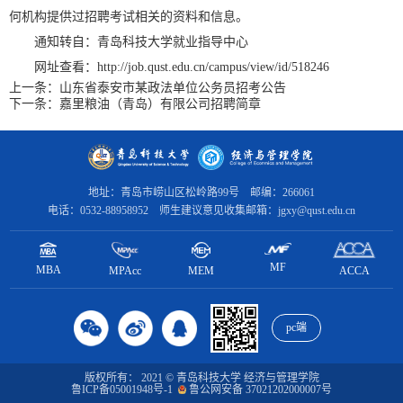
何机构提供过招聘考试相关的资料和信息。
通知转自：青岛科技大学就业指导中心
网址查看：http://job.qust.edu.cn/campus/view/id/518246
上一条：
山东省泰安市某政法单位公务员招考公告
下一条：
嘉里粮油（青岛）有限公司招聘简章
地址：青岛市崂山区松岭路99号 邮编：266061
电话：0532-88958952 师生建议意见收集邮箱：jgxy@qust.edu.cn
MF
MBA
MPAcc
ACCA
MEM
pc端
版权所有： 2021 © 青岛科技大学 经济与管理学院
鲁ICP备05001948号-1
鲁公网安备 37021202000007号