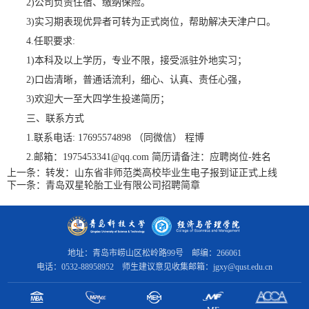
2)公司负责住宿、缴纳保险。
3)实习期表现优异者可转为正式岗位，帮助解决天津户口。
4.任职要求:
1)本科及以上学历，专业不限，接受派驻外地实习；
2)口齿清晰，普通话流利，细心、认真、责任心强，
3)欢迎大一至大四学生投递简历；
三、联系方式
1.联系电话: 17695574898 （同微信） 程博
2.邮箱：1975453341@qq.com 简历请备注：应聘岗位-姓名
上一条：
转发：山东省非师范类高校毕业生电子报到证正式上线
下一条：
青岛双星轮胎工业有限公司招聘简章
地址：青岛市崂山区松岭路99号 邮编：266061
电话：0532-88958952 师生建议意见收集邮箱：jgxy@qust.edu.cn