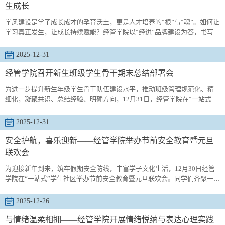
生成长
学风建设是学子成长成才的孕育沃土，更是人才培养的“根”与“魂”。如何让
学习真正发生，让成长持续赋能？经管学院以“经进”品牌建设为答，书写了
一份扎根日常、面向未来的育人答卷。“经”，是经世致用的专业底色，是日
复一日地深耕细作；“进”，是进取不息的精神内核，是携手共进的成长生
2025-12-31
态。“经进”二字，凝聚着学院对学风建设的深刻理解：它不仅是知识的传
递，更是习惯的养成、能力的拓展与共同体的构建。一、深耕日常...
经管学院召开新生班级学生骨干期末总结部署会
为进一步提升新生年级学生骨干队伍建设水平，推动班级管理规范化、精
细化，凝聚共识、总结经验、明确方向，12月31日，经管学院在“一站式”
学生社区召开2025级新生班级学生骨干期末总结部署会。新生辅导员孙建
树、2025级学生骨干代表参加会议。会议围绕“总结复盘、查摆问题、明确
2025-12-31
任务、规划未来”展开。辅导员围绕本学期工作实际，对班级建设、学风建
设、活动组织、日常管理与服务引领等方面进行阶段性总结，充分肯定了
安全护航，喜乐迎新——经管学院举办节前安全教育暨元旦
各学生...
联欢会
为迎接新年到来，筑牢假期安全防线，丰富学子文化生活，12月30日经管
学院在“一站式”学生社区举办节前安全教育暨元旦联欢会。同学们齐聚一
室，以安全传递警钟，以游戏收获欢乐。安全先行，平安迎新。活动开
场，助管李欣茹聚焦节前安全重点，为同学们细致讲解假期出行交通安
2025-12-26
全、在校用电安全、财产安全及网络诈骗防范等关键内容，叮嘱大家时刻
绷紧安全弦，提高安全防范意识，切实做好自身防护，平安祥和度过元旦
与情绪温柔相拥——经管学院开展情绪悦纳与表达心理实践