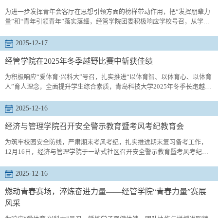
为进一步发挥青年会客厅在思想引领方面的榜样带动作用，把“发挥朋辈力
量”和“青年引领青年”落实落细，经管学院团委积极响应学校号召，从学生
实际需求出发，于2025年12月16日在“一站式”学生社区举办“学风建设·知
行合一”系列研讨第三期活动——学风建设总结汇报暨成绩表彰会。活动伊
2025-12-17
始，辅导员吕欣哲为第一学期学习中表现优异的个人颁发荣誉证书与奖
品。6名“学习之星”、11名“竞赛贡献奖”及33名“班级互助之星”获得者...
经管学院在2025年冬季越野比赛中斩获佳绩
为积极响应“爱体育·兴科大”号召，扎实推进“以体育智、以体育心、以体育
人”育人理念，全面提升学生综合素质，青岛科技大学2025年冬季长跑越野
接力赛于12月16日下午在崂山校区南苑运动场燃情开赛。经管学院运动健
儿奋勇拼搏，代表我院在冬季长跑接力赛项目中斩获佳绩。一直以来，经
2025-12-16
管学院高度重视学生体质健康与全面发展，积极响应学校体育工作改革要
求，为备战此次越野赛，学院层层筛选组建了一支实力强劲的越野代表
经济与管理学院召开安全警示教育暨考风考纪教育会
队，并聘...
为筑牢校园安全防线，严肃期末考风考纪，扎实推进期末复习备考工作，
12月16日，经济与管理学院于一站式社区召开安全警示教育暨考风考纪教
育会。25级班主任李晓彤、辅导员吕欣哲主讲，25级学生代表参会。会议
伊始，李晓彤围绕安全教育主题展开详细讲解。她系统梳理了校园安全四
2025-12-16
大核心要点：寝室安全、财物防盗、校外出行与网络安全。针对年末诈骗
高发的特点，李晓彤着重提醒同学们提高防范意识，警惕各类网络诈骗、
燃动青春赛场，淬炼奋进力量——经管学院“青春力量”赛展
电信诈骗，守...
风采