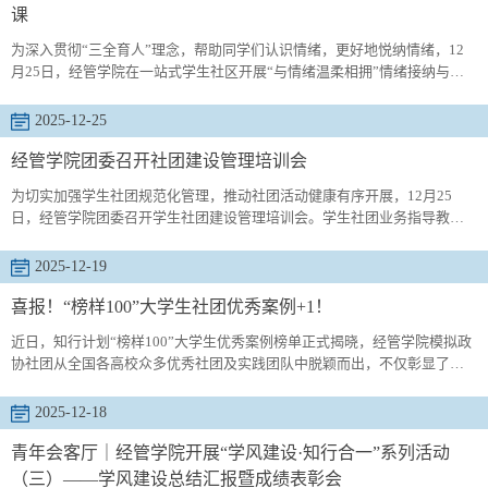
假期，为本次联...
课
为深入贯彻“三全育人”理念，帮助同学们认识情绪，更好地悦纳情绪，12
月25日，经管学院在一站式学生社区开展“与情绪温柔相拥”情绪接纳与表
达心理实践课。本次活动特邀心成恩心理李昆老师主讲，围绕什么是情
绪、觉察情绪、与情绪对话、表达情绪等内容展开，心理健康中心张岍老
2025-12-25
师，辅导员吕欣哲及25级学生代表参与。活动伊始，李昆从大学生的烦恼
直接切题，分析情绪反应，深入解析情绪的本质。她指出，情绪是一种内
经管学院团委召开社团建设管理培训会
在能量，关...
为切实加强学生社团规范化管理，推动社团活动健康有序开展，12月25
日，经管学院团委召开学生社团建设管理培训会。学生社团业务指导教
师、负责人、骨干成员代表参加会议，学院团委副书记兼学工办副主任孙
建树主持。会上，孙建树传达了学校社团指导老师培训会议精神，围绕
2025-12-19
《青岛科技大学学生社团建设管理办法（试行）》展开系统解读，就重点
条款、管理要求、组织建设、活动开展、安全管理、宣传阵地等核心内容
喜报！“榜样100”大学生社团优秀案例+1！
进行深入剖析，强调...
近日，知行计划“榜样100”大学生优秀案例榜单正式揭晓，经管学院模拟政
协社团从全国各高校众多优秀社团及实践团队中脱颖而出，不仅彰显了社
团的实践实力与育人成效，也为学院学生社团的发展树立了良好典范。近
年来，经管学院始终高度重视学生社团建设，将社团作为落实立德树人根
2025-12-18
本任务、丰富校园文化生活、提升学生综合素养的重要平台。学院坚持“分
类指导、精准赋能”的工作思路，不断完善社团管理制度，加大资源保障力
青年会客厅｜经管学院开展“学风建设·知行合一”系列活动
度，鼓...
（三）——学风建设总结汇报暨成绩表彰会