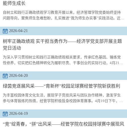
能师生成长
自树立和践行正确政绩观学习教育开展以来，经济管理学院党委始终坚持
问题导向，聚焦师生急难愁盼，扎实推进“我为师生办实事”实践活动。近
期，学院依托“青年会客厅”特色品牌活动，先后于4月17日、4月21日组织
召开两场专题座谈会，分别与13名学生代表和14位近三年引进的青年教师
2026-04-21
进行面对面交流，深入了解师生诉求，广泛征集意见建议，为提升学院服
务管理水平凝聚智慧力量。座谈会坚持“开门纳谏、实事求是”的原则，聚焦
树牢正确政绩观 实干担当勇作为——经济学党支部开展主题
师生...
党日活动
为深入学习贯彻树立和践行正确政绩观相关要求，传承红色基因、锤炼党
性修养，切实把红色精神转化为履职尽责、干事创业的实际行动，4月21
日，经济学党支部组织全体党员教师赴莱西党校、莱西保驾山红色教育基
地开展“追寻红色足迹，践行正确政绩观”主题参观学习活动，在沉浸式学习
2026-04-20
中感悟初心使命，在红色浸润中明晰政绩导向。走进莱西党校，回望1990
年全国村级组织建设工作座谈会，支部教师对政绩观有了更深领悟。莱西
绿茵竞逐展风采——“育新杯”校园足球赛经管学院斩获胜利
会议确立了...
为丰富校园体育文化生活，展现学子竞技风采与团队协作精神，激发学生
参与体育锻炼的热情，经管学院积极投身校园体育赛事。4月19日下午，
“育新杯”校园足球赛的一场焦点对决在学校小足球场拉开帷幕——经管学院
足球队迎战数外联队。赛前，队员们利用课余时间刻苦打磨战术、强化攻
2026-04-19
防细节，在队长刘宗浩的带领下，全队以最佳状态积极备战。随着裁判一
声哨响，比赛正式开启。双方队员迅速进入状态，围绕控球权展开激烈争
“竞”绽青春，“拼”出风采——经管学院在校园排球赛中展现风