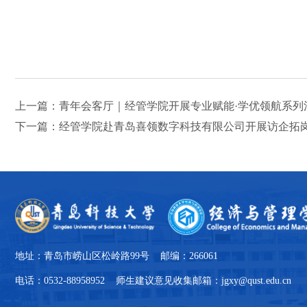
上一篇：青年会客厅｜经管学院开展专业赋能·学优领航系列
下一篇：经管学院赴青岛喜领数字科技有限公司开展访企拓
地址：青岛市崂山区松岭路99号 邮编：266061
电话：0532-88958952 师生建议意见收集邮箱：jgxy@qust.edu.cn