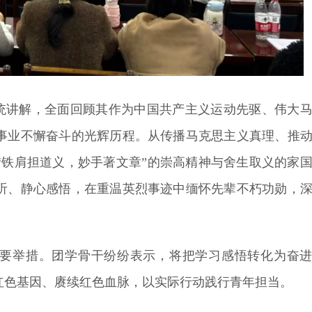
统讲解，全面回顾其作为中国共产主义运动先驱、伟大
事业不懈奋斗的光辉历程。从传播马克思主义真理、推
“铁肩担道义，妙手著文章”的崇高精神与舍生取义的家
听、静心感悟，在重温英烈事迹中缅怀先辈不朽功勋，
要举措。团学骨干纷纷表示，将把学习感悟转化为奋
红色基因、赓续红色血脉，以实际行动践行青年担当。