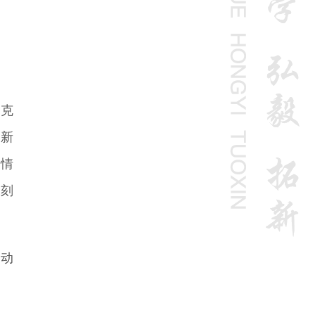
马克
动新
国情
深刻
进动