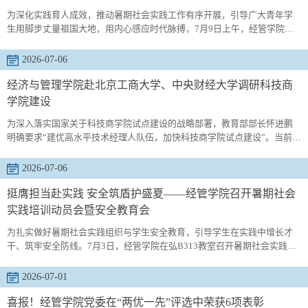
为深化实践育人成效，推动暑期社会实践工作有序开展，引导广大青年学
生用脚步丈量祖国大地，用内心感应时代脉搏，7月9日上午，经管学院在
弘毅广场举行2026年暑期“三下乡”社会实践出征仪式。学院全体专职团干
部、各实践团队负责人及学生代表参加活动。社会实践相关负责老师作出
2026-07-06
征动员，传达了学校关于开展2026年暑期社会实践活动的相关要求，介绍
了学院2026年暑期“三下乡”社会实践组织筹备与专项申报情况，并对扎实
经济与管理学院赴北京工商大学、中央财经大学调研科技商
有序开展...
学院建设
为深入落实国家关于科技商学院试点建设的战略部署，教育部部长怀进鹏
明确要求“建优高水平技术经理人队伍，加快科技商学院试点建设”。当前全
国至少10所高校已成立科技商学院，其中9所在近一年内设立。7月2-3日，
青岛科技大学经济与管理学院党委书记李勋来一行赴北京工商大学、中央
2026-07-06
财经大学专题调研科技商学院建设，学习先行院校先进经验。北京工商大
学商学院何玉润院长重点介绍了科技商学院建设思路和进展。李勋来书记
挺膺担当赴实践 安全筑盾护盛夏——经管学院召开暑期社会
介绍了我...
实践培训动员会暨安全教育会
为扎实做好暑期社会实践组织与学生安全教育，引导学生在实践中增长才
干、筑牢安全防线。7月3日，经管学院在弘B313教室召开暑期社会实践培
训动员会暨安全教育会。班主任代表刘俊艳、李方方，辅导员吕欣哲及领
跑学长学姐牛志强、王钰瑄参加并作分享。会议由25级学生徐晓达主持。
2026-07-01
会议伊始，牛志强结合自身参与“井冈山革命老区乡村振兴调研”的亲身经
历，详细介绍了从项目选题、团队组建到实地调研、成果产出的全过程。
喜报！经管学院党委在“两优一先”评选中荣获6项表彰