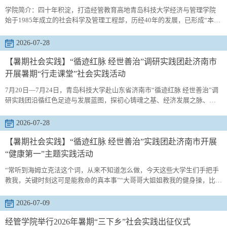
学院简介：四十年积淀，打造经管教育高地青岛科技大学经济与管理学院
始于1985年成立的社会科学及管理工程部，历经40年的发展，已形成“本硕
博贯通、产学研协同”的全链条培养体系。学院目前设有国际经济与贸易、
工商管理（数智企业管理）、市场营销（大数据营销）、财务管理、物流
2026-07-28
管理（供应链方向）、金融科技6个本科专业，其中国际经济与贸易、工商
管理、财务管理专业为国家一流本科专业建设点，工商管理专业为山东省
【暑期社会实践】“循迹红脉 经世善治”调研实践团赴济南市
品牌特色...
开展暑期“行走课堂”社会实践活动
7月20日—7月24日，青岛科技大学赴山东省济南市“循迹红脉 经世善治”调
研实践团沿循红色足迹与发展蓝图，探初心铸魂之基、经济发展之脉、服
务民生之计，开展了为期5天的大学生暑期“三下乡”社会实践，在一堂堂“行
走的思政课”、一场场“实践的专业课”、一次次“为民的服务课”中受教育、
2026-07-28
长才干、作贡献，以青春行动回答“强国建设、青年何为”的时代命题。红脉
赓续百年志 铸魂立本照征程胶济铁路是山东省境内第一条近代铁路...
【暑期社会实践】“循迹红脉 经世善治”实践团赴济南市开展
“健康第一”主题实践活动
“常听到海姆立克法这个词，从来不知道怎么做，今天这些大学生们手把手
教我，关键时刻这可是能救命的真本事”“大哥哥大姐姐教我的健身操，比学
校里的广播体操还有意思”……7月22日，在济南市历下区甸南社区，盛夏
的阳光里传来阵阵赞许和欢笑，一抹亮丽的“志愿红”和“天使白”格外耀眼。
2026-07-09
这正是青岛科技大学经管学院联合山东省职业卫生与职业病防治研究院
（下称省职防院）开展的大学生暑期“三下乡”社会实践的生动缩影。今年...
经管学院举行2026年暑期“三下乡”社会实践出征仪式