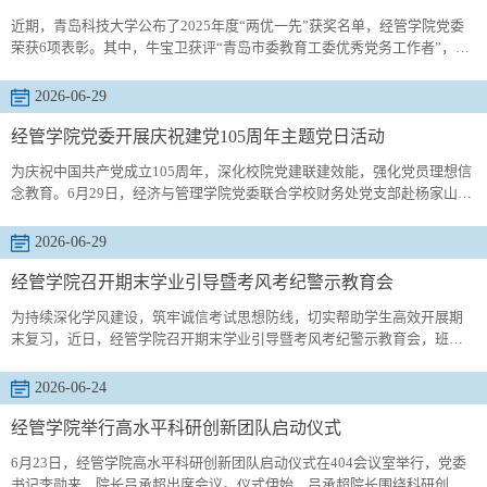
他鼓励同学...
近期，青岛科技大学公布了2025年度“两优一先”获奖名单，经管学院党委
荣获6项表彰。其中，牛宝卫获评“青岛市委教育工委优秀党务工作者”，经
济与管理学院党委、经济与管理学院工程管理党支部获评青岛科技大学
“2025年度先进基层党组织”，周南南获评青岛科技大学“2025年度优秀党务
2026-06-29
工作者”，杨皎平、李兴荣获评青岛科技大学“2025年度优秀共产党员”。近
年来，经管学院党委始终锚定“以高质量党建引领学院高质量发展”目标，...
经管学院党委开展庆祝建党105周年主题党日活动
为庆祝中国共产党成立105周年，深化校院党建联建效能，强化党员理想信
念教育。6月29日，经济与管理学院党委联合学校财务处党支部赴杨家山里
红色教育基地开展以“党旗领航、铸魂育人，凝心聚力、攀高提效”为主题的
联合主题党日活动。全体党员在实地研学中追寻红色足迹、感悟革命精
2026-06-29
神、汲取奋进力量。观发展变迁，悟振兴初心。活动首站，党员们走进杨
家山里共创学堂，参观杨家山里规划展览馆。在展馆讲解员的带领下，大
经管学院召开期末学业引导暨考风考纪警示教育会
家系统了...
为持续深化学风建设，筑牢诚信考试思想防线，切实帮助学生高效开展期
末复习，近日，经管学院召开期末学业引导暨考风考纪警示教育会，班主
任代表李晓彤、孙立缘参会，围绕课堂管理、复习备考、考风警示、经验
交流等内容开展专题教育。会议伊始，李晓彤开展本学期学情复盘。通过
2026-06-24
梳理课堂出勤、课堂注意力等突出问题，一方面宣贯学院关于课堂出勤考
核制度，强调学习积累，功在日常；另一方面告知学生若存在身体不适、
经管学院举行高水平科研创新团队启动仪式
心理焦虑等各...
6月23日，经管学院高水平科研创新团队启动仪式在404会议室举行，党委
书记李勋来、院长吕承超出席会议。仪式伊始，吕承超院长围绕科研创新