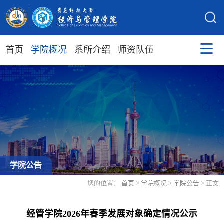
首页
学院概况
系所介绍
师资队伍
学院公告
您的位置：
首页
>
学院概况
>
学院公告
> 正文
经管学院2026年春季发展对象确定情况公示