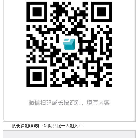
队长请加QQ群（每队只限一人加入）;