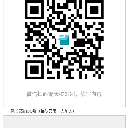
队长请加QQ群（每队只限一人加入）;