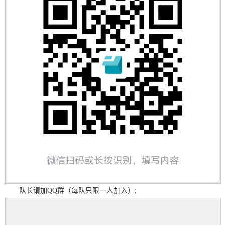
队长请加QQ群（每队只限一人加入）;