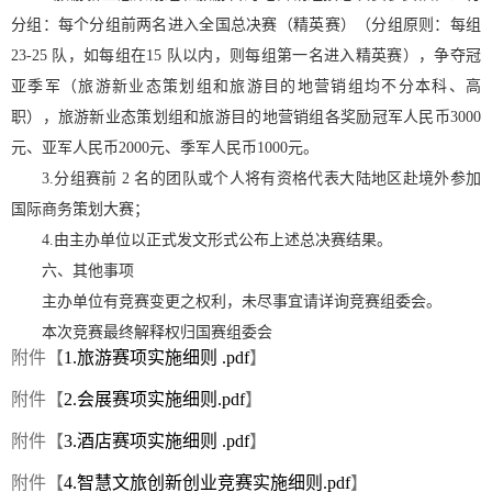
分组：每个分组前两名进入全国总决赛（精英赛）（分组原则：每组
23-25 队，如每组在15 队以内，则每组第一名进入精英赛），争夺冠
亚季军（旅游新业态策划组和旅游目的地营销组均不分本科、高
职），旅游新业态策划组和旅游目的地营销组各奖励冠军人民币3000
元、亚军人民币2000元、季军人民币1000元。
3.分组赛前 2 名的团队或个人将有资格代表大陆地区赴境外参加
国际商务策划大赛；
4.由主办单位以正式发文形式公布上述总决赛结果。
六、其他事项
主办单位有竞赛变更之权利，未尽事宜请详询竞赛组委会。
本次竞赛最终解释权归国赛组委会
附件【
1.旅游赛项实施细则 .pdf
】
附件【
2.会展赛项实施细则.pdf
】
附件【
3.酒店赛项实施细则 .pdf
】
附件【
4.智慧文旅创新创业竞赛实施细则.pdf
】