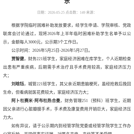
示
日期：2026-05-25
点击数：
149
来源：
根据学院临时困难补助发放要求，经学生申请、学院审核、党政
联席会讨论通过，现将2026年上半年临时困难补助学生名单予以公
示，金额每人3000元，公示期3个工作日。
公示时间：2026年5月25日-2026年5月27日。
贾智健
，财务221班学生，家庭经济困难在库学生，个人近期检查
出患有严重疾病，后期需手术治疗且手术费用较高，家庭经济压力
大；
刘晗钰
，城管221班学生，其父亲近期患脑梗死，虽经抢救后挽回
生命，但看病就医花费较大，家庭经济压力大；
阿卜杜赛米·阿布杜热合曼
，财务管理251（预科）班学生，近期
因父亲进行心脏瓣膜手术，手术费及康复费用开销巨大，家庭经济压
力大。
如有异议，请于公示期内到经管学院党委或经管学院学生工作办