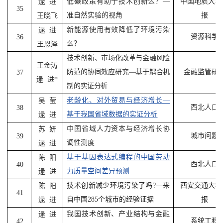
低碳政策有助于技术创新么？
—
中国地质大学
逯
进
35
准自然实验的视角
报
王晓飞
新能源使用有效降低了环境污染
逯
进
资源科学
36
么？
王恩泽
技术创新、市场化改革与金融风险
王金涛
防范的协同效应研究
—
基于耦合机
金融监管研
37
逯
进
*
制的实证分析
老龄化、对外贸易与经济增长
—
吴
莹
西北人口
38
基于我国省域数据的实证分析
逯
进
中国省域人力资本与经济增长协
苏
妍
城市问题
39
调性测度
逯
进
基于基因表达式编程的中国劳动
陈
阳
西北人口
40
力质量空间差异预测
逯
进
技术创新减少环境污染了吗
?—
来
西安交通大学
陈
阳
41
自中国
285
个城市的经验证据
报
逯
进
我国技术创新、产业结构与金融
逯
进
系统工程
42