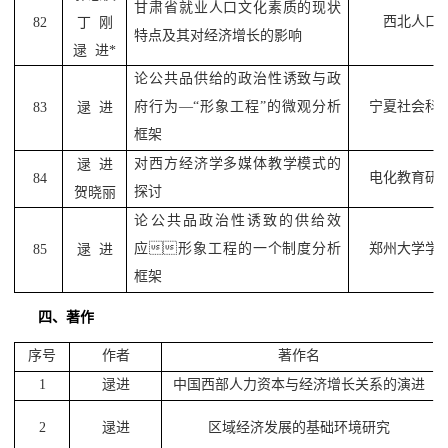
甘肃省就业人口文化素质的现状
西北人口
82
丁
刚
特点及其对经济增长的影响
逯
进
*
论公共品供给的政治性诱致与政
府行为
—“
形象工程
”
的微观分析
宁夏社会科
83
逯
进
框架
对西方经济学多媒体教学模式的
逯
进
电化教育研
84
探讨
贺晓丽
论公共品政治性诱致的供给效
应

形象工程的一个制度分析
郑州大学学
85
逯
进
框架
四、著作
序号
作者
著作名
1
逯进
中国西部人力资本与经济增长关系的演进
2
逯进
区域经济发展的基础环境研究