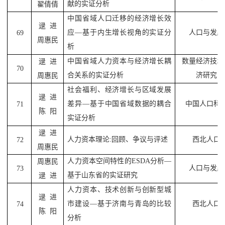
献的实证分析
翟倩倩
中国省域人口迁移的经济增长效
逯
进
应
—
基于内生增长视角的实证分
人口与发展
69
周惠民
析
中国省域人力资本与经济增长耦
数量经济技术
逯
进
70
合关系的实证分析
济研究
周惠民
社会福利、经济增长与区域发展
逯
进
差异
—
基于中国省域数据的耦合
中国人口科
71
陈
阳
实证分析
逯
进
人力资本理论
:
回顾、争议与评述
西北人口
72
周惠民
人力资本空间特性的
ESDA
分析
—
周惠民
人口与发展
73
基于山东省的实证研究
逯
进
人力资本、技术创新与创新型城
逯
进
市建设
—
基于济南与青岛的比较
西北人口
74
陈
阳
分析