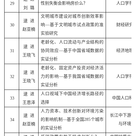
性别失衡会影响房价么？
人口学刊
29
刘
璐
文明城市建设对城市创新效率影
逯
进
响
—
基于文明城市试点政策的准
财经研究
30
赵亚楠
实验研究
老龄化、人口流动与产业结构的
逯
进
协同效应
—
基于中国省域数据的
经济地理
31
王晓飞
实证分析
老龄化、固定资产投资对经济活
逯
进
力的影响
—
基于我国省域数据的
人口学刊
32
王晓飞
实证分析
人口视域下中国经济增长路径的
逯
进
中国人口科
33
选择
王恩泽
人力资本、技术创新对环境污染
长江中下游资
逯
进
的影响机制
—
基于全国
285
个城市
34
与环境
赵亚楠
的实证分析