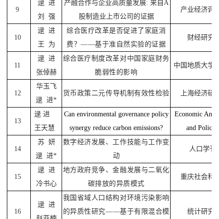
逯
进
产融合作与企业高质量发展
:
来自
A
9
产业经济
评
刘
强
股制造业上市公司的证据
逯
进
综合医疗改革是否促进了家庭消
10
财经研究
王
为
费？
——
基于准自然实验的证据
逯
进
综合医疗制度改革对中国家庭财务
11
中国地质大学
张倬赫
脆弱性的影响
华玉飞
12
货币政策二元传导机制有效性检验
上海经济研
逯
进
*
逯
进
Can environmental governance policy
Economic Analy
13
王天慧
synergy reduce carbon emissions?
and Policy
苏
妍
数字经济发展、工作技能与工作变
14
人口学刊
逯
进
*
动
逯
进
地方政府竞争、金融发展与二氧化
15
重庆社会科
冷书心
碳排放的异质模式
我国省域人口结构对环境污染影响
逯
进
16
的异质性研究
——
基于有限混合模
统计研究
赵亚楠