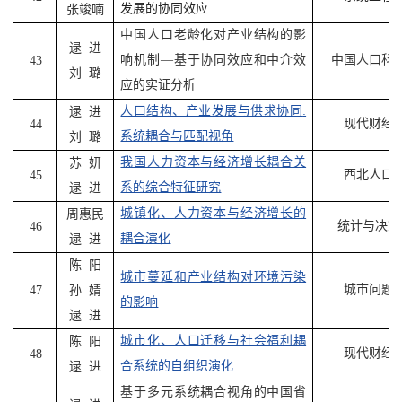
发展的协同效应
张竣喃
中国人口老龄化对产业结构的影
逯
进
响机制
—
基于协同效应和中介效
中国人口科
43
刘
璐
应的实证分析
人口结构、产业发展与供求协同
:
逯
进
现代财经
44
系统耦合与匹配视角
刘
璐
我国人力资本与经济增长耦合关
苏
妍
西北人口
45
系的综合特征研究
逯
进
城镇化、人力资本与经济增长的
周惠民
统计与决策
46
耦合演化
逯
进
陈
阳
城市蔓延和产业结构对环境污染
城市问题
47
孙
婧
的影响
逯
进
城市化、人口迁移与社会福利耦
陈
阳
现代财经
48
合系统的自组织演化
逯
进
基于多元系统耦合视角的中国省