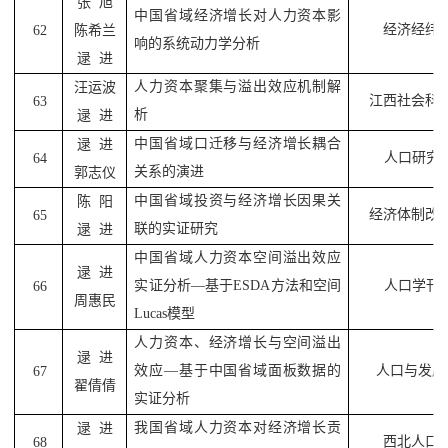
张
旭
中国省域经济增长对人力资本影
经济经纬
62
陈希兰
响的系统动力学分析
逯
进
人力资本聚集与溢出效应机制解
汪运波
江西社会科
63
析
逯
进
中国省域口迁移与经济增长耦合
逯
进
人口研究
64
关系的演进
郭志仪
中国省域投资与经济增长因果关
陈
阳
经济体制改
65
联的实证研究
逯
进
中国省域人力资本空间溢出效应
逯
进
实证分析
—
基于
ESDA
方法和空间
人口学刊
66
周惠民
Lucas
模型
人力资本、经济增长与空间溢出
逯
进
效应
—
基于中国省域面板数据的
人口与发展
67
翟倩倩
实证分析
我国省域人力资本对经济增长贡
逯
进
西北人口
68