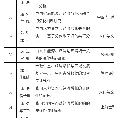
逯
进
证分析
中国省域能源、经济与环境耦合
逯
进
中国人口科
56
的演化机制研究
常
虹
中国人力资本与经济增长关系的
苏
妍
演进
—
基于分位数回归的实证分
人口与发展
57
逯
进
析
山东省能源、经济与环境耦合关
逯
进
经济地理
58
系的演化特征研究
常
虹
金融生态、经济增长与区域发展
逯
进
差异
—
基于中国省域数据的耦合
管理评论
59
朱顺杰
实证分析
我国人力资本与经济增长的关联
逯
进
人口与发展
60
性特征分析
侯传璐
我国金融生态对经济增长影响的
逯
进
上海金融
61
非线性特征解析
华玉飞