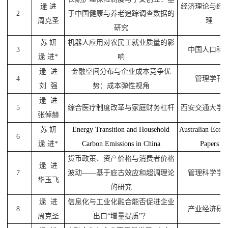
逯
进
经济理论与经
2
于中国健康与养老追踪调查数据的
周克圣
理
研究
苏
妍
机器人应用对农民工就业质量的影
3
中国人口科
逯
进
*
响
逯
进
金融空间分布与企业成本竞争优
4
管理学刊
刘
强
势：成本弹性视角
逯
进
5
综合医疗制度改革与家庭财务杠杆
西安交通大学
张倬赫
苏
妍
Energy Transition and Household
Australian Econ
6
逯
进
*
Carbon Emissions
in China
Papers
货币政策、资产价格与消费者价格
逯
进
7
波动
——
基于庇古效应和超调理论
管理科学学
华玉飞
的研究
逯
进
信息化与工业化融合能否促进企业
8
产业经济研
周克圣
出口“增量提质”？