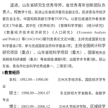
逯进，
山东省研究生优秀导师，省优秀青年创新团队负
责人，
校
教学十佳，民进山东省经济委员会副主任，民进青岛市经济
TOP1%
委员会主任，中国知网高被引学者
。以首位或通讯作者发表
17
0
论文
余篇，其中在《世界经济》《管理科学学报》《统计研究》
《数量经济技术经济研究》《人口研究》《
Economic Analysis
d
Policy
an
》等
CSSCI/SSCI
期刊发表论文
近
90
篇；主持完成国家社会
2
；主持全国统计
科学
科学基金
项、参与完成国家自然科学基金
2
项
研究项目（重点）、山东省软科学项目（重大）、国家
税务总
3
局税收科研课题（重点）等省部级课题
6
项
；出版学术专著
部。获山
东省、青岛市社会科学优秀成果一、二等奖
5
项。
l
教育经历
992
.09
—1996
.06
本科：
1
兰州大学经济系，国民经济学专
业
硕士：
1
998
.09
—20
01.07
东北财经大学金融系，金融学
专业
博士：
2
003
.09
—2006
.12
，区域经学
兰州大学经济学院