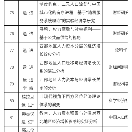
制度约束、二元人口流动与中国
城市化的有序进程
—
基于
“
随机服
财经研究
75
逯
进
务系统理论
”
的实验经济学研究
寻租、权力腐败与社会福利
——
财经研究
76
逯
进
基于公共品供给的视角
西部地区人力资本分层的经济增
软科学
77
逯
进
长效应分析
西部地区人口迁移与经济增长关
财经问题研
78
逯
进
系的演进分析
西部地区人力资本与经济增长关
逯
进
财经科学
79
系的分析
李
霞
非现代视角下西方区位经济理论
桂拉旦
科学经济社
80
体系的演变
逯
进
*
教育、人力资本积累与外溢对西
郭志仪
中国人口科
81
北地区经济增长影响的实证分析
逯
进
*
郭志仪