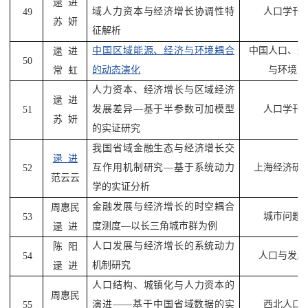
逯
进
域人力资本与经济增长协调性特
人口学刊
49
苏
妍
征解析
中国区域能源、经济与环境耦合
中国人口、资
逯
进
50
的动态演化
与环境
常
虹
人力资本、经济增长与区域经济
逯
进
发展差异
—
基于半参数可加模型
人口学刊
51
苏
妍
的实证研究
我国省域金融生态与经济增长交
逯
进
互作用机制研究
—
基于系统动力
上海经济研
52
范云云
学的实证分析
金融发展与经济增长的时空耦合
周惠民
城市问题
53
度测度
—
以长三角城市群为例
逯
进
人口发展与经济增长的系统动力
陈
阳
人口与发展
54
机制研究
逯
进
人口结构、城镇化与人力资本的
周惠民
演进
——
基于中国省域数据的实
西北人口
55