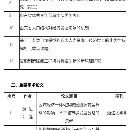
8
究（第二）
9
山东省优秀青年创新团队优创项目
10
山东省人口结构对经济发展影响的机制
基于半参数可加模型的我国人力资本与经济增长的非线性特征
11
解析（重点课题）
12
智能制造赋能工程机械科技创新的新原理研究
三、重要学术论文
论文题目
期刊
序号
作者
区域经济一体化对我国能源转型升
逯
进
1
级的影响：基于城市群发展战略的
浙江大学学
刘
强
思考
长期护理保险制度与子女创业：基