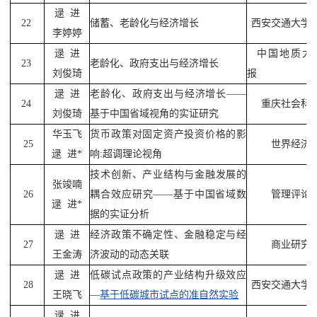
逯
进
22
储蓄、老龄化与经济增长
西安交通大学
李婷婷
逯
进
中国地质大
23
老龄化、政府支出与经济增长
刘俊琦
报
逯
进
老龄化、政府支出与经济增长——
24
重庆社会科
刘俊琦
基于中国省域视角的实证研究
华玉飞
货币政策对固定资产投资价格的影
25
世界经济
逯
进
*
响
:
超调理论视角
技术创新、产业结构与金融发展的
张竣喃
26
耦合效应研究——基于中国省域数
管理评论
逯
进
*
据的实证分析
逯
进
经济政策不确定性、金融稳定与经
27
商业研究
王金涛
济波动的动态关联
逯
进
低碳试点政策的产业结构升级效应
28
西安交通大学
王晓飞
—
基于低碳城市试点的准自然实验
逯
进