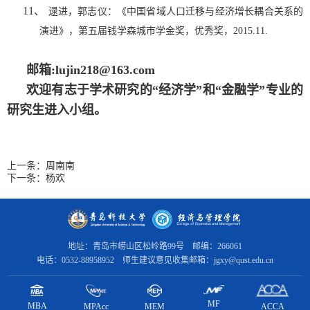
11、
逯进，郭志仪：《中国省域人口迁移与经济增长耦合关系的
演进》，第五届钱学森城市学金奖，优秀奖，
2015.11.
邮箱:lujin218@163.com
欢迎有志于学术研究的“经济学”和“金融学”专业的
研究生进入小组。
上一条：
周南南
下一条：
杨欢
地址：青岛市崂山区松岭路99号 邮编：266061
电话：0532-88958952 师生建议意见收集邮箱：jgxy@qust.edu.cn
MF
MBA
MPAcc
ACCA
MEM