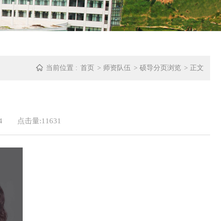
当前位置 :
首页
>
师资队伍
>
硕导分页浏览
> 正文
4
点击量:
11631