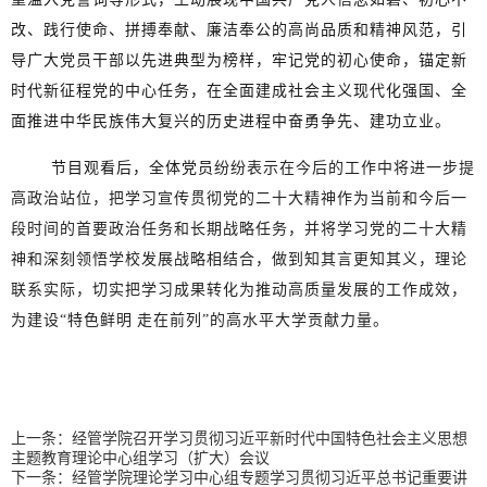
改
、
践行使命
、
拼搏奉献、廉洁奉公的高尚品质和精神风范，
引
导广大党员干部以先进典型为榜样，牢记党的初心使命，锚定新
时代新征程党的中心任务，在全面建成社会主义现代化强国、全
面推进中华民族伟大复兴的历史进程中奋勇争先、建功立业。
节目观看后
，
全体党员
纷纷表示在今后的工作中将进一步提
高政治站位，把学习宣传贯彻党的二十大精神作为当前和今后一
段时间的首要政治任务和长期战略任务，
并将学习党的二十大精
神和深刻领悟学校发展战略相结合
，
做到知其言更知其义，理论
联系实际，切实把学习成果转化为推动高质量发展的工作成效
，
为建设
“特色鲜明
走在前列
”的高水平大学贡献力量
。
上一条：
经管学院召开学习贯彻习近平新时代中国特色社会主义思想
主题教育理论中心组学习（扩大）会议
下一条：
经管学院理论学习中心组专题学习贯彻习近平总书记重要讲