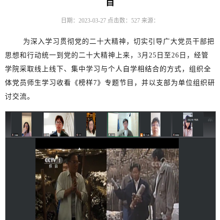
目
日期：2023-03-27
点击数：
527
来源：
为深入学习贯彻党的二十大精神，切实引导广大党员干部把
思想和行动统一到党的二十大精神上来
，
3
月
25
日至
26
日
，
经管
学院
采取
线上线下
、
集中学习与个人自学相结合的方式
，
组织
全
体
党员
师生
学习收看
《
榜样
7
》
专题节目
，
并以支部为单位组织
研
讨交流
。