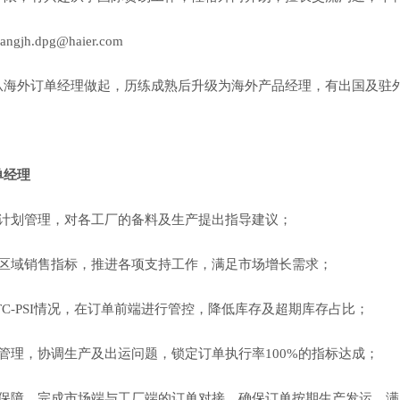
jh.dpg@haier.com
从海外订单经理做起，历练成熟后升级为海外产品经理，有出国及驻
单经理
动计划管理，对各工厂的备料及生产提出指导建议；
板区域销售指标，推进各项支持工作，满足市场增长需求；
TC-PSI情况，在订单前端进行管控，降低库存及超期库存占比；
管理，协调生产及出运问题，锁定订单执行率100%的指标达成；
约保障，完成市场端与工厂端的订单对接，确保订单按期生产发运，满