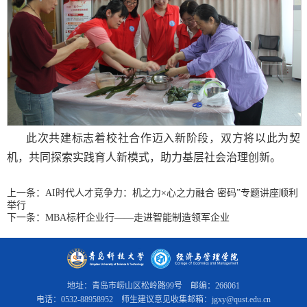
此次共建标志着校社合作迈入新阶段，双方将以此为契
机，共同探索实践育人新模式，助力基层社会治理创新。
上一条：
AI时代人才竞争力：机之力×心之力融合 密码”专题讲座顺利
举行
下一条：
MBA标杆企业行——走进智能制造领军企业
地址：青岛市崂山区松岭路99号 邮编：266061
电话：0532-88958952 师生建议意见收集邮箱：jgxy@qust.edu.cn