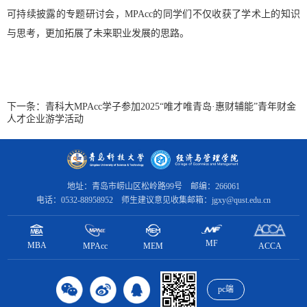
可持续披露的专题研讨会，
MPAcc
的同学们不仅收获了学术上的知识
与思考，更加拓展了未来职业发展的思路。
下一条：
青科大MPAcc学子参加2025“唯才唯青岛·惠财辅能”青年财金
人才企业游学活动
地址：青岛市崂山区松岭路99号 邮编：266061
电话：0532-88958952 师生建议意见收集邮箱：jgxy@qust.edu.cn
MF
MBA
MPAcc
ACCA
MEM
pc端