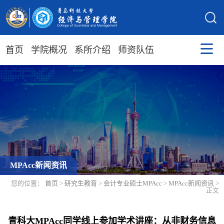
首页
学院概况
系所介绍
师资队伍
MPAcc新闻资讯
您的位置：
首页
>
研究生教育
>
会计专业硕士MPAcc
>
MPAcc新闻资讯
>
正文
青科大MPAcc同学线上参加学术讲座：从非财务信息