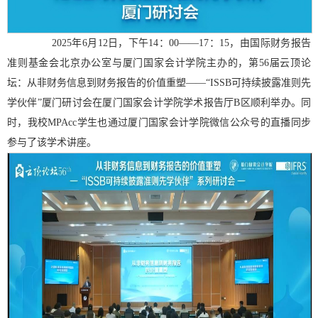
2025
年
6
月
12
日，下午
14
：
00
——
17
：
15
，由国际财务报告
准则基金会北京办公室与厦门国家会计学院主办的，第
56
届云顶论
坛：从非财务信息到财务报告的价值重塑——“
ISSB
可持续披露准则先
学伙伴”厦门研讨会在厦门国家会计学院学术报告厅
B
区顺利举办。同
时，我校
MPAcc
学生也通过厦门国家会计学院微信公众号的直播同步
参与了该学术讲座。