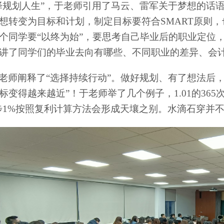
择规划人生”，于老师引用了马云、雷军关于梦想的话
想转变为目标和计划，制定目标要符合
SMART
原则，
个同学要“以终为始”，要思考自己毕业后的职业定位
讲了同学们的毕业去向有哪些、不同职业的差异、会
老师阐释了“选择持续行动”。做好规划、有了想法后
标变得越来越近”！于老师举了几个例子，
1.01
的
365
步
1%
按照复利计算方法会形成天壤之别。水滴石穿并