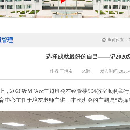
级管理
当前位置 :
选择成就最好的自己——记2020级
作者:于培友
来源:
发布时间:2021-0
上，
2020
级
MPAcc
主题班会在经管楼
504
教室顺利举行
育中心主任于培友老师主讲，本次班会的主题是“选择