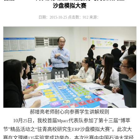
沙盘模拟大赛
日期：2015-10-25
点击数：
912
来源：
郝增亮老师耐心向参赛学生讲解规则
10
月
日，我校首届
代表队参加了第十三届“博萃
25
Mpacc
节”精品活动之“驻青高校研究生
沙盘模拟大赛”。此次大
ERP
赛在文理楼
实验室成功举办，本次比赛由中国石油大学经
135