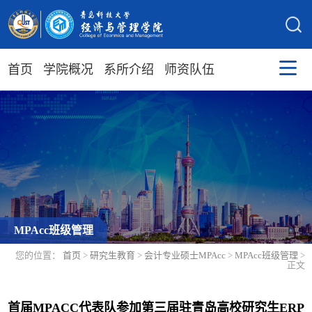
首页
学院概况
系所介绍
师资队伍
MPAcc班级管理
您的位置：
首页
>
研究生教育
>
会计专业硕士MPAcc
>
MPAcc班级管理
>
正文
首届MPACC代表队参加第三届驻青岛高校研究生ERP