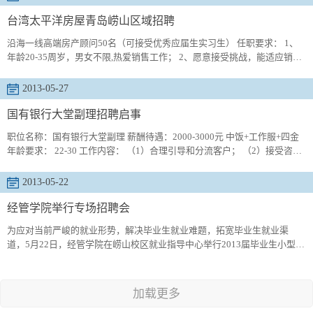
台湾太平洋房屋青岛崂山区域招聘
沿海一线高端房产顾问50名（可接受优秀应届生实习生） 任职要求： 1、
年龄20-35周岁，男女不限,热爱销售工作； 2、愿意接受挑战，能适应销售
的压力和独立的分析、思考能力； 3、人品好，团队意识强，认同公司企业
文化...
2013-05-27
国有银行大堂副理招聘启事
职位名称：国有银行大堂副理 薪酬待遇：2000-3000元 中饭+工作服+四金
年龄要求： 22-30 工作内容： （1）合理引导和分流客户； （2）接受咨
询，指导客户； （3）客户识别和推荐； （4）发现和启发客户需求；
（5）维...
2013-05-22
经管学院举行专场招聘会
为应对当前严峻的就业形势，解决毕业生就业难题，拓宽毕业生就业渠
道，5月22日，经管学院在崂山校区就业指导中心举行2013届毕业生小型专
场招聘会。 此次招聘会共计吸引40余家企业进校招揽贤才，提供工作岗位
140余个。...
加载更多