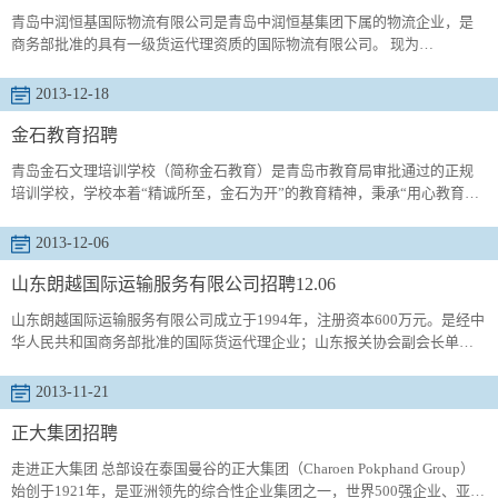
青岛中润恒基国际物流有限公司是青岛中润恒基集团下属的物流企业，是
商务部批准的具有一级货运代理资质的国际物流有限公司。 现为
MCC,MSK,TSL等船公司的全线代舱代理, 并与CMA,COSCO，PIL, ,K-
LINE,APL,TSL，EMC等多...
2013-12-18
金石教育招聘
青岛金石文理培训学校（简称金石教育）是青岛市教育局审批通过的正规
培训学校，学校本着“精诚所至，金石为开”的教育精神，秉承“用心教育，
成就未来”的教育宗旨，一直以来致力于青岛市辅导教育事业，兢兢业业、
不...
2013-12-06
山东朗越国际运输服务有限公司招聘12.06
山东朗越国际运输服务有限公司成立于1994年，注册资本600万元。是经中
华人民共和国商务部批准的国际货运代理企业；山东报关协会副会长单
位；烟台市报关协会副会长单位；国际航协（IATA）成员，中国国际货运
代理协会会...
2013-11-21
正大集团招聘
走进正大集团 总部设在泰国曼谷的正大集团（Charoen Pokphand Group）
始创于1921年，是亚洲领先的综合性企业集团之一，世界500强企业、亚洲