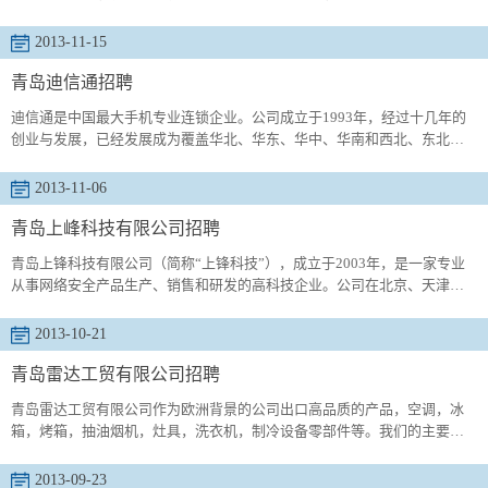
最大的农牧食品企业、全球最大的家禽生产商和虾类养殖企业。集团及其
下属公...
2013-11-15
青岛迪信通招聘
迪信通是中国最大手机专业连锁企业。公司成立于1993年，经过十几年的
创业与发展，已经发展成为覆盖华北、华东、华中、华南和西北、东北、
西南等地区，拥有3000多个连锁直营店。迪信通是中国电子商会的会员单
位，同时...
2013-11-06
青岛上峰科技有限公司招聘
青岛上锋科技有限公司（简称“上锋科技”），成立于2003年，是一家专业
从事网络安全产品生产、销售和研发的高科技企业。公司在北京、天津、
江苏等设省市设有分支机构，拥有大批资深的专业研发人员、技术顾问和
信息安...
2013-10-21
青岛雷达工贸有限公司招聘
青岛雷达工贸有限公司作为欧洲背景的公司出口高品质的产品，空调，冰
箱，烤箱，抽油烟机，灶具，洗衣机，制冷设备零部件等。我们的主要管
理人员在家电领域具有10年以上的工作经验。工厂坐落于美丽的青岛胶州
市中云工...
2013-09-23