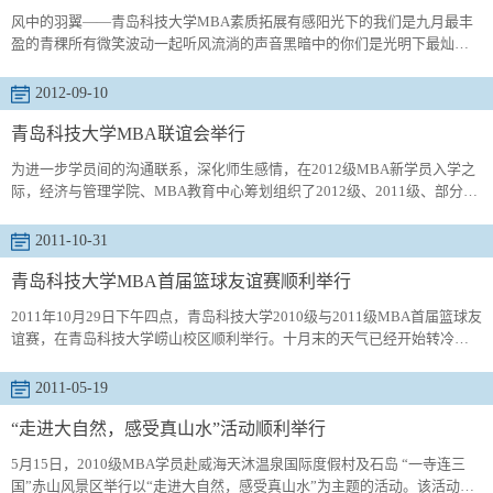
风中的羽翼——青岛科技大学MBA素质拓展有感阳光下的我们是九月最丰
盈的青稞所有微笑波动一起听风流淌的声音黑暗中的你们是光明下最灿烂
的花朵所有手儿相牵一起摸索成功的方向你对我从不设防将最脆弱的背后
向我无数的手给你最暖的拥抱你对我永不放弃将最挺拔的肩膀...
2012-09-10
青岛科技大学MBA联谊会举行
为进一步学员间的沟通联系，深化师生感情，在2012级MBA新学员入学之
际，经济与管理学院、MBA教育中心筹划组织了2012级、2011级、部分
2010级学员参加的跨年级联谊大会。经济与管理学院领导参加了此次联谊
会。2011级MBA学员李宏歌的一曲《不见不散》将联谊大会推向高潮。此
2011-10-31
次联谊会，搭建了新老同学间沟通的桥梁。通过老同学的“传帮带”，可以使
新学员尽快熟悉学习环境，有利于学员间根据兴趣、爱好组建学习、实践
青岛科技大学MBA首届篮球友谊赛顺利举行
团队。
2011年10月29日下午四点，青岛科技大学2010级与2011级MBA首届篮球友
谊赛，在青岛科技大学崂山校区顺利举行。十月末的天气已经开始转冷，
但队员们个个激情满怀，身着整齐的队服，积极做好准备。经济管理学院
党总支书记杜裕禄赛前叮嘱各位队员要注意安全，并亲自为本次篮球赛开
2011-05-19
球，随着一声哨响，双方队员迅速投入比赛，争夺异常激烈，但气氛始终
友好和谐。抢断、助攻、投篮，很快2010级便确立了场上的优势。比赛进
“走进大自然，感受真山水”活动顺利举行
行到第三节...
5月15日，2010级MBA学员赴威海天沐温泉国际度假村及石岛 “一寺连三
国”赤山风景区举行以“走进大自然，感受真山水”为主题的活动。该活动让