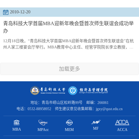
同学们在紧张的工作与学习之余放松身心，加深了解，增进友谊，促进彼
此间的交流、沟通，为今后的共同学习和发展打下了坚实的基础。
2010-12-20
青岛科技大学首届MBA迎新年晚会暨首次师生联谊会成功举
办
12月18日晚，“青岛科技大学首届MBA迎新年晚会暨首次师生联谊会”在杭
州人家三楼宴会厅举行。MBA教育中心主任、经管学院院长李立教授，杜
裕禄书记等各位院领导，姜真教授等第一学期各位任课老师，MBA教育中
心各位老师应邀参加了本次联谊会。晚会由任允晓、褚衍坤两位同学主
持。联谊会在班委精心准备的“班级电子图片展”中拉开帷幕，结合图片主持
加载更多
人用幽默的语言讲述了本学期班级的大记事，使同学们别有一番回味。杜
裕禄书记代...
地址：青岛市崂山区松岭路99号 邮编：266061
电话：0532-88958952 师生建议意见收集邮箱：jgxy@qust.edu.cn
MF
MBA
MPAcc
ACCA
MEM