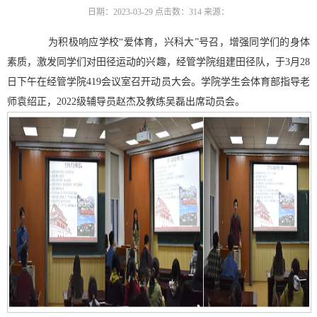
日期：2023-03-29
点击数：
314
来源：
为积极响应学校
“爱体育，兴科大”号召，增强同学们的身体
素质，激发同学们对田径运动的兴趣，经管学院组建田径队，于3月28
日下午在经管学院419会议室召开动员大会。学院学生会体育部指导老
师袁绍正，2022级辅导员赵杰及教练吴磊出席动员会。