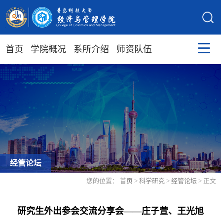
首页
学院概况
系所介绍
师资队伍
经管论坛
您的位置：
首页
>
科学研究
>
经管论坛
> 正文
研究生外出参会交流分享会——庄子萱、王光旭