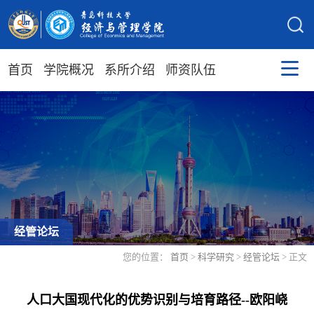
首页
学院概况
系所介绍
师资队伍
经管论坛
您的位置：
首页
>
科学研究
>
经管论坛
> 正文
人口大国现代化的优势识别与培育路径--欧阳峣