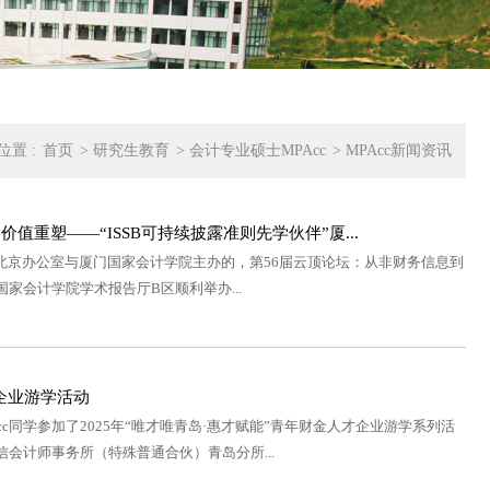
位置 :
首页
>
研究生教育
>
会计专业硕士MPAcc
>
MPAcc新闻资讯
重塑——“ISSB可持续披露准则先学伙伴”厦...
金会北京办公室与厦门国家会计学院主办的，第56届云顶论坛：从非财务信息到
家会计学院学术报告厅B区顺利举办...
才企业游学活动
MPAcc同学参加了2025年“唯才唯青岛·惠才赋能”青年财金人才企业游学系列活
会计师事务所（特殊普通合伙）青岛分所...