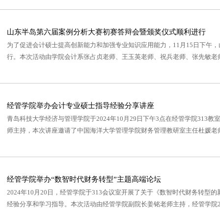
山东半岛第六届案例分析大赛初赛答辩会暨颁奖仪式顺利进行
为了促进会计硕士提高创新能力和加强专业知识应用能力，11月15日下午，
行。本次活动由学院会计系张占贞老师、王玉英老师、祝兵老师、张先敏老师、
经管学院举办会计专业硕士指导经验分享讲座
青岛科技大学经济与管理学院于2024年10月29日下午3点在经管学院31
师主持，本次讲座邀请了中国海洋大学管理学院财务管理教研室主任杜媛老师
经管学院举办“数智时代财务转型”主题高端论坛
2024年10月20日，经管学院于313会议室开展了关于《数智时代财务
经验分享和学习指导。本次活动由经管学院副院长姜铭老师主持，经管学院20