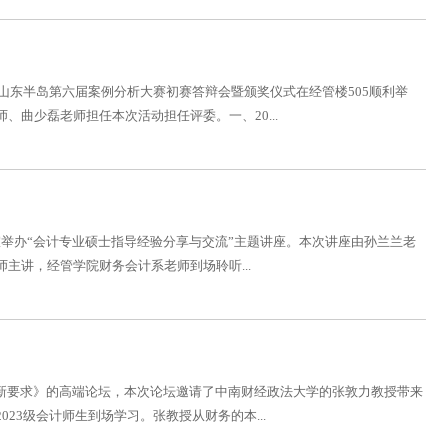
山东半岛第六届案例分析大赛初赛答辩会暨颁奖仪式在经管楼505顺利举
曲少磊老师担任本次活动担任评委。一、20...
3教室举办“会计专业硕士指导经验分享与交流”主题讲座。本次讲座由孙兰兰老
主讲，经管学院财务会计系老师到场聆听...
转型的新要求》的高端论坛，本次论坛邀请了中南财经政法大学的张敦力教授带来
23级会计师生到场学习。张教授从财务的本...