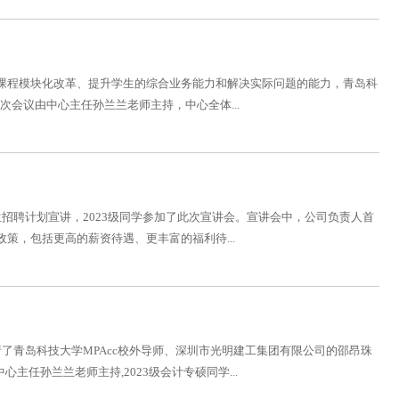
进课程模块化改革、提升学生的综合业务能力和解决实际问题的能力，青岛科
。本次会议由中心主任孙兰兰老师主持，中心全体...
实习生招聘计划宣讲，2023级同学参加了此次宣讲会。宣讲会中，公司负责人首
策，包括更高的薪资待遇、更丰富的福利待...
堂邀请了青岛科技大学MPAcc校外导师、深圳市光明建工集团有限公司的邵昂珠
主任孙兰兰老师主持,2023级会计专硕同学...