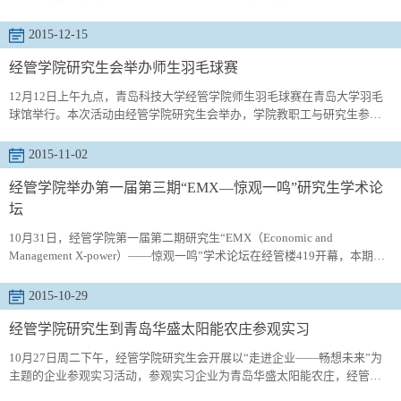
总支书记丛海燕、党总支副书记兼副院长张同雷以及学院老师和全体研究
生参加了本次晚会。晚会正式开始前，丛书记为晚会送上祝福，指出此次
2015-12-15
晚会寓意深刻，具有承上启下的作用，并表达了对研三同学美好未来的祝
愿，对研二同学丰硕成果的赞赏以及对研一同学努力拼搏的鼓励。伴随着...
经管学院研究生会举办师生羽毛球赛
12月12日上午九点，青岛科技大学经管学院师生羽毛球赛在青岛大学羽毛
球馆举行。本次活动由经管学院研究生会举办，学院教职工与研究生参加
了此次比赛，党总支副书记张同雷出席了颁奖仪式。本次大赛旨在加强师
生之间的交流，增进师生感情，同时让学生走出宿舍，走出网络，切实感
2015-11-02
知丰富充实的生活色彩，感知集体的活力。比赛共分为三个阶段：初赛、
复赛和决赛，其中初赛与复赛采用单循环淘汰制，决赛采用三局两胜制，
经管学院举办第一届第三期“EMX—惊观一鸣”研究生学术论
通过抽签方...
坛
10月31日，经管学院第一届第二期研究生“EMX（Economic and
Management X-power）——惊观一鸣”学术论坛在经管楼419开幕，本期论
坛的主讲人王玉梅老师做了“管理研究方法”的演讲。王玉梅老师结合自己多
年的科研历程为同学们做了分享和指导。作为经管学院最年轻的教授，王
2015-10-29
老师在学术方面具有丰富的研究成果。论坛开始，王老师就告诉我们：爱
科研，科研才能爱你，学术研究要带着批判精神去阅读文献、听报告，从
经管学院研究生到青岛华盛太阳能农庄参观实习
中找到自己...
10月27日周二下午，经管学院研究生会开展以“走进企业——畅想未来”为
主题的企业参观实习活动，参观实习企业为青岛华盛太阳能农庄，经管学
院全体研究生参与了此次活动。青岛华盛太阳能农庄位于青岛即墨市普东