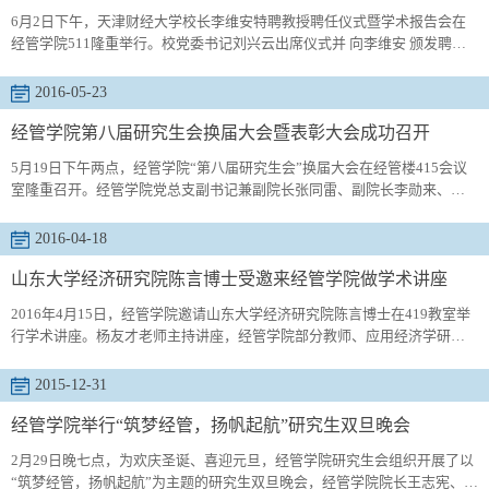
6月2日下午，天津财经大学校长李维安特聘教授聘任仪式暨学术报告会在
经管学院511隆重举行。校党委书记刘兴云出席仪式并 向李维安 颁发聘
书。会议由副校长李庆领主持。校办、规划处、研究生处、经管学院党政
领导以及师生代表参加了会议。 刘兴云对李维安受聘我校特聘教授表示热
2016-05-23
烈欢迎，对其在管理学领域的研究成果和学术影响给予了高度肯定，并希
望李维安的加盟能助推学校工商管理学科建设再上新台阶。随后，李维安
经管学院第八届研究生会换届大会暨表彰大会成功召开
以...
5月19日下午两点，经管学院“第八届研究生会”换届大会在经管楼415会议
室隆重召开。经管学院党总支副书记兼副院长张同雷、副院长李勋来、校
研会副主席、各学院研会主席以及经管学院全体研会成员参加了本次大
会。大会伊始，全体成员通过视频回顾了过去一年研会组织的各种活动。
2016-04-18
随后，李勋来为会议致辞，他充分肯定了研会全体成员的努力，并鼓励研
会成员继续发挥学术上的带头作用，促进师生之间、同学之间的沟通交
山东大学经济研究院陈言博士受邀来经管学院做学术讲座
流。第七届...
2016年4月15日，经管学院邀请山东大学经济研究院陈言博士在419教室举
行学术讲座。杨友才老师主持讲座，经管学院部分教师、应用经济学研究
生参加了此次讲座。陈言，山东大学经济研究院教师，经济学博士，主要
研究方向宏观经济学，发表中英文核心期刊数十篇，其中在国际权威宏观
2015-12-31
经济学期刊Macroeconomic Dynamics (SSCI, JCR Impact Factor)发表论文两
篇。陈言博士介绍了近期研究成果《行业人力资本、资源错配与全要素生
经管学院举行“筑梦经管，扬帆起航”研究生双旦晚会
产率...
2月29日晚七点，为欢庆圣诞、喜迎元旦，经管学院研究生会组织开展了以
“筑梦经管，扬帆起航”为主题的研究生双旦晚会，经管学院院长王志宪、党