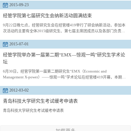
镇，作为光伏农业全新模式的开创者，致力于发展特色农业与观光农业相
2015-09-23
结合。首先参观的是光伏农业示范园，包括光伏蔬菜棚、光伏茶叶园、特
色阴阳棚、光伏菌菇棚、特种苗木棚等棚区，了解了光伏农业全产业链模
经管学院第七届研究生会纳新活动圆满结束
式，...
9月22日晚七点，经管研究生会在经管楼419举行了研会纳新活动，参加本
次活动的主要有全体2015级研究生、第七届主席团成员以及各部门负责
人。经管学院研究生会在经过部门整合后，现设有主席团、文秘部、学术
部、文艺部、外联部几大部门，每个部门都各具特色、各有所长，职能也
2015-07-01
更加丰富多元。纳新活动共分为四个部分进行，首先，研会全体成员向新
同学的到来表示了热烈欢迎，并以视频形式向应聘同学展示了研会以往的
经管学院举办第一届第二期“EMX—惊观一鸣”研究生学术论
活动及成果。...
坛
6月30日，经管学院第一届第二期研究生“EMX（Economic and
Management X-power）——惊观一鸣”学术论坛在经管楼419开幕，本期论
坛的主讲人王海玉老师做了“创客时代：路在何方”的演讲。王海玉老师结合
自己的创业经验为同学们做了分享。从大学毕业后的不断跳槽到读完MBA
2012-03-02
后合伙创业再到后来的公司腾飞，王老师用自己的经历与大家探讨了创业
中的问题与困境，并总结出了几点体会：首先，要有圈子，好的圈子代表
青岛科技大学研究生考试缓考申请表
了好的机会；第二...
青岛科技大学研究生考试缓考申请表