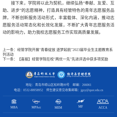
接下来，学院将以此为
契机
，继续弘扬“奉献、友爱、互
助、进步”的志愿精神，打造具有经管特色的青年志愿服务品
牌
，
不断创新服务活动形式，丰富载体、深化内涵
，
推动志
愿服务活动常态化和长效化
发展
，不断扩大青年志愿服务活
动的影响力
，
助力
我校志愿服务工作
实现高质量发展
。
上一条：
经管学院开展“青春绽放 逐梦起航”2023届毕业生主题教育系
列活动
下一条：
【喜报】经管学院在校“两优一先”先进评选中获多项奖励
地址：青岛市崂山区松岭路99号 邮编：266061
电话：0532-88958952 师生建议意见收集邮箱：jgxy@qust.edu.cn
MF
MBA
MPAcc
ACCA
MEM