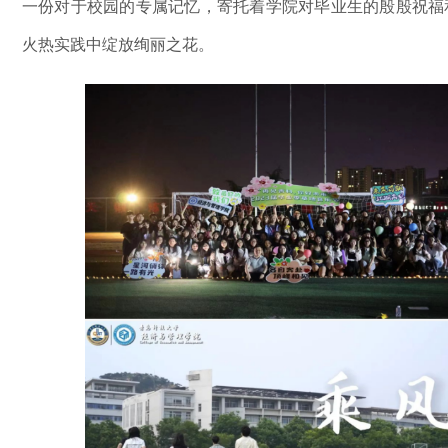
一份对于校园的专属记忆，寄托着学院对毕业生的殷殷祝福
火热实践中绽放绚丽之花
。