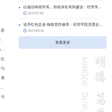
以诚信铸就学风，持续深化考风建设：经管学...
2025/07/02
追寻红色足迹 锤炼党性修养：经管学院党委赴...
建新
2025/06/30
苦、
查看更多
动
，
业生
任与
、勇
恩
，
、与