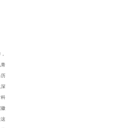
季，
见青
路历
纵深
青科
院徽
住这