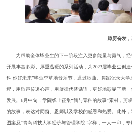
踔厉奋发
，
为帮助
全体
毕业生的下一阶段注入更多能量与勇气
，经
开展丰富多彩、厚重温暖的系列活动，为
2023届毕业生创
科
你好未来
”毕业季草地音乐
节
，
通过歌曲、舞蹈记录大学
程
，用歌声传递心声，用旋律代替话语，更好地彰显了新一
发展。
6月中旬，学院线上征集“我与青科的故事”素材，剪辑
的故事，表达对同窗、恩师以及学校的感恩和热爱。此外，
图案及“青岛科技大学经济与管理学院”字样，一人一印，