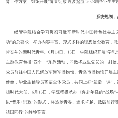
育工作方案，
组织开展
“青春绽放 逐梦起航”2023届毕业生
系统规划
，
经管学院结合学习贯彻习近平新时代中国特色社会主
功”的总要求，
举办内容丰富、形式多样的理想信念教育，教
肯奋斗的新时代青年。
6月14日、15日，学院组织
开展
“学思
主题教育
包括
“四个一”系列活动，即致毕业生党员的一封
党员前往中国人民解放军海军博物馆、青岛市博物馆开展主
使命
，
毕业生辅导员寄语全体党员，
共同上好
“最后一课”，
担时代大任
。
6月15日，学院积极承办
《奔赴年轻的
“战场”
以
“音乐+思政”的形式，
将
逐梦青春、追求卓越、砥砺前行
祖国同行”的铮铮誓言。