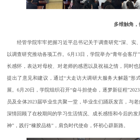
多维触角
，
经管学院
牢牢把握习近平总书记关于调查研究
“深、实
以调查研究推动各项工作。
6月13日，学院
举办
“青年会客厅”
长感怀，表达对母校、对老师的感恩以及祝福之情，
同时
也
提出了意见和建议
，
通过
“大走访大调研大服务大解题”形
展。6月20日，学院组织
召开
“奋斗担使命，逐梦新征程”2
员及全体2023届毕业生共聚一堂，毕业生们踊跃发言，与老
深情回顾了在校期间的学习生活情况、成长感悟和今后的发
神”，践行“橡胶品格”，肩负时代使命，怀初心辟新路。