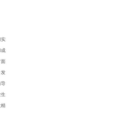
切实
和成
方面
量发
辅导
业生
大精