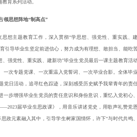
主题教育系列活动。
占领思想阵地
“制高点”
义思想主题教育工作，深入贯彻
“学思想、强党性、重实践、
育引导毕业生坚定前进信心，努力成为有理想、敢担当、能吃
想、强党性、重实践、建新功”毕业生党员最后一课主题教育活
信、一次专题党课、一次重温入党誓词、一次毕业合影
。
全体毕
题党日活动，追寻红色踪迹，深刻感受历史赋予我辈青年的责
进一步增强
毕业生
党员的责任意识和身份意识，重忆入党初心
——2023届毕业生思政课》
，
用音乐讲述党史，用歌声礼赞党
等思政元素融入
其中
，引导学生树家国情怀，许下
“与时代共鸣