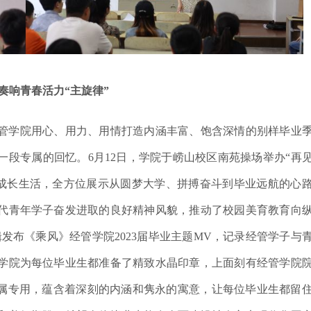
奏响青春活力
“主旋律”
管学院用心、用力、用情打造内涵丰富、饱含深情的别样毕业
造一段专属的回忆。6月12日，学院于崂山校区
南苑操场
举办
“
再
成长生活，全方位展示从圆梦大学、拼搏奋斗到毕业远航的心
代青年学子奋发进取的良好精神风貌，推动了校园美育教育向
发布《乘风》经管学院2023届毕业主题MV，记录经管学子与
学院为每位毕业生都准备了精致水晶印章，上面刻有经管学院
专属专用，蕴含着深刻的内涵和隽永的寓意，让每位毕业生都留