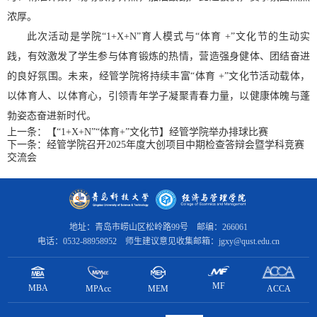
浓厚。
此次活动是学院“1+X+N”育人模式与“体育 +”文化节的生动实
践，有效激发了学生参与体育锻炼的热情，营造强身健体、团结奋进
的良好氛围。未来，经管学院将持续丰富“体育 +”文化节活动载体，
以体育人、以体育心，引领青年学子凝聚青春力量，以健康体魄与蓬
勃姿态奋进新时代。
上一条：
【“1+X+N”“体育+”文化节】经管学院举办排球比赛
下一条：
经管学院召开2025年度大创项目中期检查答辩会暨学科竞赛
交流会
地址：青岛市崂山区松岭路99号 邮编：266061
电话：0532-88958952 师生建议意见收集邮箱：jgxy@qust.edu.cn
MF
MBA
MPAcc
ACCA
MEM