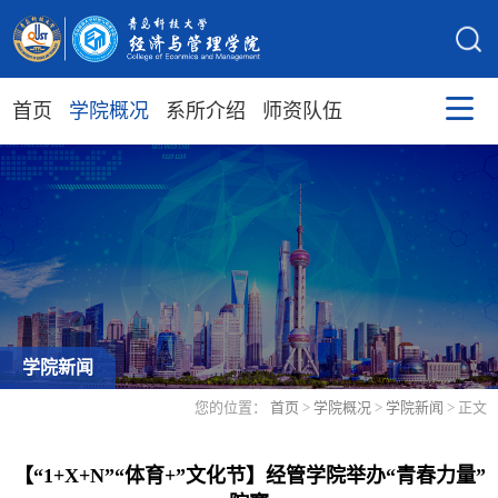
首页
学院概况
系所介绍
师资队伍
学院新闻
您的位置：
首页
>
学院概况
>
学院新闻
> 正文
【“1+X+N”“体育+”文化节】经管学院举办“青春力量”