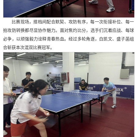
比赛现场，搭档间配合默契、攻防有序，每一次衔接补位、每一
拍攻防转换都尽显协作魅力。面对焦灼比分，选手们沉着应战、每球
必争，以顽强毅力诠释青春热血。经过多轮角逐，白凯文、盛子菡组
合斩获本次混双比赛冠军。