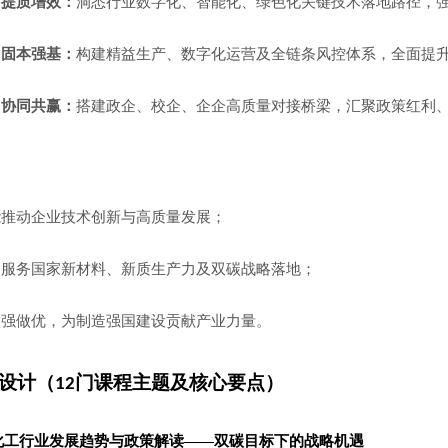
，提质增效：
洞悉行业数字化、智能化、绿色化关键技术落地路径，
，固本强基：
构建精益生产、数字化运营及全链条风控体系，全面提
，协同共赢：
搭建政企、校企、企企高质量对接桥梁，汇聚政策红利
能推动企业技术创新与高质量发展
；
同服务国家新材料、新质生产力及双碳战略落地；
做强做优，为制造强国建设贡献产业力量。
设计（
门课程主题及核心要点）
12
化工行业
发展趋势与政策解读
——
双碳目标下的战略机遇