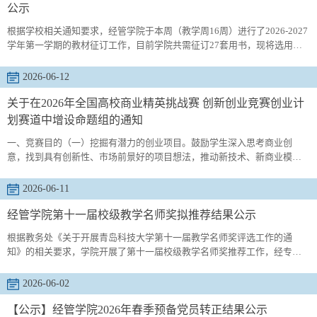
公示
根据学校相关通知要求，经管学院于本周（教学周16周）进行了2026-2027
学年第一学期的教材征订工作，目前学院共需征订27套用书，现将选用结
果公示，详情见附件。如有疑问，请于6月24日前与经管学院教学办联系，
电话：88957399。经济与管理学院2026年6月22
2026-06-12
关于在2026年全国高校商业精英挑战赛 创新创业竞赛创业计
划赛道中增设命题组的通知
一、竞赛目的（一）挖掘有潜力的创业项目。鼓励学生深入思考商业创
意，找到具有创新性、市场前景好的项目想法，推动新技术、新商业模式
等的诞生。（二）培养创新创业能力，促进学生综合素质的提高。综合运
用所学相关专业知识解决实际问题的能力，让学生在撰写商业计划书、进
2026-06-11
行市场分析、制定营销策略、规划财务预算等过程中，提高学生的有效的
口头交流、时间管理、思辨、创意与创造、书面表达、PPT制作、演讲、人
经管学院第十一届校级教学名师奖拟推荐结果公示
际与社会交往能...
根据教务处《关于开展青岛科技大学第十一届教学名师奖评选工作的通
知》的相关要求，学院开展了第十一届校级教学名师奖推荐工作，经专家
评审，推荐名单如下，公示期3天，反馈电话88958952
2026-06-02
【公示】经管学院2026年春季预备党员转正结果公示