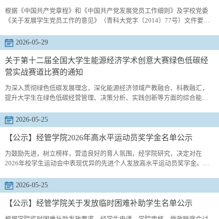
根据《中国共产党章程》和《中国共产党发展党员工作细则》及学校党委
《关于发展学生党员工作的意见》（青科大党字〔2014〕77号）文件要
求，经管学院学生党支部于2026年6月1日至6月2日召开预备党员转正大会
讨论毕卓莹等20名同志的转正问题，同意上述同志按期转为中共正式党
2026-05-29
员，现将其情况予以公示。公示期为2026年6月2日至2026年6月8日。如有
异议，请于公示期内到经管学院党委反映。经管学院党委：联系电话：
关于第十二届全国大学生能源经济学术创意大赛绿色低碳经
0532-88958982办公地...
营实战赛道比赛的通知
为深入贯彻绿色低碳发展理念，深化能源经济领域产教融合、科教融汇，
提升大学生在绿色低碳经营管理、决策分析、实践创新等方面的综合能
力，搭建高校能源经济人才培养与交流展示平台，经研究，决定举办第十
二届全国大学生能源经济学术创意大赛绿色低碳经营实战赛道（以下简称
2026-05-25
“本赛道”）比赛。大赛面向全日制普通高等学校在读本科、高职在校学生。
大赛采用校赛、区域（省）赛和全国赛三级赛制，逐级选拔，不能跨级参
【公示】经管学院2026年高水平运动员奖学金名单公示
赛。欢迎各...
为鼓励先进，树立榜样，营造良好的育人氛围，经学院研究，决定对在
2026年校学生运动会中表现优异的先进个人发放高水平运动员奖学金。高
水平运动员奖学金按照学生校运动会成绩计分，个人项目第一名为9分，2
到8名为7、6、5、4、3、2、1分，团体项目为个人项目两倍分数的原则进
2026-05-25
行赋分，破校记录者得9分，破市高校记录者得18分，最后依照50元/分的
标准进行发放，现对获得者名单予以公示，有意见或建议者，请于公示期
【公示】经管学院关于发放临时困难补助学生名单公示
内，以电话或者...
根据学院临时困难补助发放要求，经学生申请、学院审核、党政联席会讨