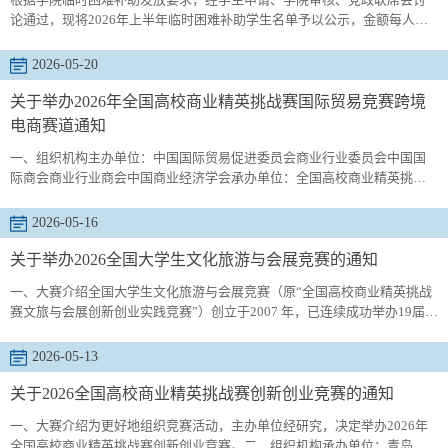
论通过，现将2026年上半年临时困难补助学生名单予以公示，金额每人
3000元，公示期3个工作日。公示时间：2026年5月25日-2026年5月27日。
贾智健，财务221班学生，家庭经济困难在库学生，个人近期检查出患有严
2026-05-20
重疾病，后期需手术治疗且手术费用较高，家庭经济压力大；刘晗钰，城
管221班学生，其父亲近期患脑梗死，虽经抢救后挽回生命，但看病就医花
关于举办2026年全国高校商业精英挑战赛国际贸易竞赛跨境
费较大，家庭...
电商赛道通知
一、组织机构主办单位：中国国际贸易促进委员会商业行业委员会中国国
际商会商业行业商会中国商业经济学会承办单位：全国高校商业精英挑战
赛山东省组委会技术支持单位：颜值立方（厦门）产教融合科技集团有限
责任公司支持单位：山东金元致信教育科技有限公司二、参赛对象学习跨
2026-05-16
境电商、电子商务、商务英语、国际贸易、贸易经济、市场营销、工商管
理及相关专业的在校大学生。三、竞赛形式竞赛采用团体赛的形式，设置
关于举办2026全国大学生文化旅游与会展竞赛的通知
本科组（含研...
一、大赛介绍全国大学生文化旅游与会展竞赛（原“全国高校商业精英挑战
赛文旅与会展创新创业实践竞赛”）创立于2007 年，已连续成功举办19届。
2026 年（第二十届）全国大学生文化旅游与会展竞赛由中国国际贸易促进
委员会商业行业委员会、中国国际商会商业行业商会和中国商业经济学会
2026-05-13
共同主办，共设置六个赛项，学生组设置文化旅游竞赛（旅游新业态策
划、旅游项目调研、旅游目的地营销和研学旅游数智化运营模拟四个组
关于2026全国高校商业精英挑战赛创新创业竞赛的通知
别）、会展...
一、大赛介绍为更好地组织竞赛活动，主办单位经研究，决定举办2026年
全国高校商业精英挑战赛创新创业竞赛。二、组织机构承办单位：青岛科